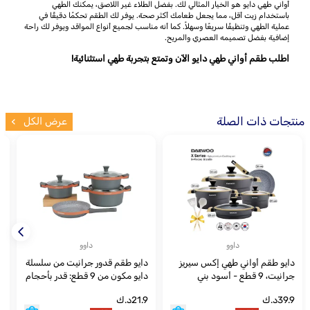
أواني طهي دايو هو الخيار المثالي لك. بفضل الطلاء غير اللاصق، يمكنك الطهي
باستخدام زيت أقل، مما يجعل طعامك أكثر صحة. يوفر لك الطقم تحكمًا دقيقًا في
عملية الطهي وتنظيفًا سريعًا وسهلاً. كما أنه مناسب لجميع أنواع المواقد ويوفر لك راحة
إضافية بفضل تصميمه العصري والمريح.
اطلب طقم أواني طهي دايو الآن وتمتع بتجربة طهي استثنائية!
منتجات ذات الصلة
عرض الكل
داوو
داوو
دايو طقم أواني طهي إكس سيريز
دايو طقم قدور جرانيت من سلسلة
جرانيت، 9 قطع - أسود بني
دايو مكون من 9 قطع: قدر بأحجام
ا
28، 24، 20 سم، ومقلاة بحجم 26
ا
39.9
د.ك
21.9
د.ك
9
سم،
ك