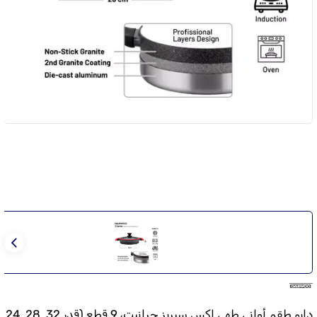
دايو طقم أواني طهي إكس سيريز جرانيت، 9 قطع (قدر 32, 28, 24