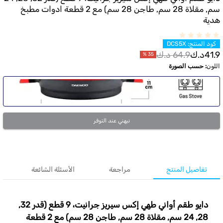
سم, مقلاة 28 سم, طاجن 28 سم) مع 2 قطعة ادوات مطبخ
هدية
كود المنتج
:
DCS5X
41.9
د.ك
64.9
د.ك
%
35
اللون
:
حسب الصورة
نبهني عند التوفر
تفاصيل المنتج
مراجعة
الأسئلة الشائعة
دايو طقم أواني طهي إكس سيريز جرانيت، 9 قطع (قدر 32,
28, 24 سم, مقلاة 28 سم, طاجن 28 سم) مع 2 قطعة