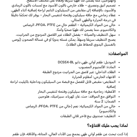
والهلوجين، مما يضمن لك طهيًا سريعًا وفعالًا على مختلف الأسطح.
تصميم أنيق وعصري – طلاء خارجي باللون الأسود مع لمسات باللون الرمادي
والأسود، بالإضافة إلى مقابض من السيليكون الناعم لراحة إضافية أثناء الطهي.
غطاء زجاجي مع حافة سيليكون وفتحة لتنفيس البخار – يوفر لك تحكمًا دقيقًا
في درجة الحرارة والطهي المثالي.
خالي من المواد الكيميائية – الطقم خالٍ من PFOA، PTFE، الرصاص
والكادميوم، مما يضمن لك طهيًا صحيًا وآمنًا.
سهل التنظيف والصيانة – بفضل الطلاء غير اللاصق المزدوج من الجرانيت،
يصبح التنظيف سريعًا وسهلاً. يمكن غسله يدويًا أو في غسالة الصحون (يُوصى
بالغسيل اليدوي للحفاظ على الطلاء).
المواصفات:
الموديل: طقم أواني طهي دايو DCS5X-BL
المادة: الألمنيوم المصبوب
الطلاء الداخلي: غير لاصق من الجرانيت مزدوج الطبقة
الانتهاء الخارجي: أمقاوم للحرارة
المقابض: مقبض قابل للفصل مع قبضة من السيليكون وداخلية باكيليت لراحة
إضافية
الأغطية: زجاجية مع حافة سيليكون وفتحة لتنفيس البخار
التوافق مع المواقد: حث، غاز، كهرباء، سيراميك، هلوجين
الضمان: 2 سنة
خالي من المواد الكيميائية: نعم (خالي من PFOA، PTFE، الرصاص
والكادميوم)
التغليف: صندوق بيع فاخر ثلاثي الطبقات
لماذا يجب عليك اقتناؤه؟
إذا كنت تبحث عن طقم أواني طهي يجمع بين الأداء العالي، المتانة، والأناقة، فإن طقم