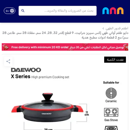
En
اطقم قدور الطهي
دايو طقم أواني طهي إكس سيريز جرانيت، 9 قطع (قدر 32, 28, 24 سم, مقلاة 28 سم, طاجن 28
سم) مع 2 قطعة ادوات مطبخ هدية
نفدت الكمية