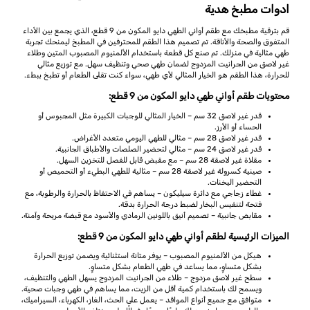
ادوات مطبخ هدية
قم بترقية مطبخك مع طقم أواني الطهي دايو المكون من 9 قطع، الذي يجمع بين الأداء
المتفوق والصحة والأناقة. تم تصميم هذا الطقم للمحترفين في المطبخ ليمنحك تجربة
طهي مثالية في منزلك. تم صنع كل قطعة باستخدام الألمنيوم المصبوب المتين وطلاء
غير لاصق من الجرانيت المزدوج لضمان طهي صحي وتنظيف سهل. مع توزيع مثالي
للحرارة، هذا الطقم هو الخيار المثالي لأي طهي، سواء كنت تقلى الطعام أو تطبخ ببطء.
محتويات طقم أواني طهي دايو المكون من 9 قطع:
قدر غير لاصق 32 سم – الخيار المثالي للوجبات الكبيرة مثل المجبوس أو
الحساء أو الأرز.
قدر غير لاصق 28 سم – مثالي للطهي اليومي متعدد الأغراض.
قدر غير لاصق 24 سم – مثالي لتحضير الصلصات والأطباق الجانبية.
مقلاة غير لاصقة 28 سم – مع مقبض قابل للفصل للتخزين السهل.
صينية كسرولة غير لاصقة 28 سم – مثالية للطهي البطيء أو التحميص أو
التحضير اليخنات.
غطاء زجاجي مع دائرة سيليكون – يساهم في الاحتفاظ بالحرارة والرطوبة، مع
فتحة لتنفيس البخار لضبط درجة الحرارة بدقة.
مقابض جانبية – تصميم أنيق باللونين الرمادي والأسود مع قبضة مريحة وآمنة.
الميزات الرئيسية لطقم أواني طهي دايو المكون من 9 قطع:
هيكل من الألمنيوم المصبوب – يوفر متانة استثنائية ويضمن توزيع الحرارة
بشكل متساوٍ، مما يساعد في طهي الطعام بشكل متساوٍ.
سطح غير لاصق مزدوج – طلاء من الجرانيت المزدوج يسهل الطهي والتنظيف،
ويسمح لك باستخدام كمية أقل من الزيت، مما يساهم في طهي وجبات صحية.
متوافق مع جميع أنواع المواقد – يعمل على الحث، الغاز، الكهرباء، السيراميك،