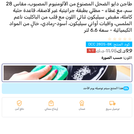
طاجن دايو الضحل المصنوع من الألومنيوم المصبوب، مقاس 28
سم، مع غطاء - مطلي بطبقة جرانيتية غير لاصقة، قاعدة حثية
كاملة، مقبض سيليكون ثنائي اللون مع قلب من الباكليت ناعم
الملمس، واقيات أواني سيليكون، أسود-رمادي، خالٍ من المواد
الكيميائية - سعة 6.6 لتر
كود المنتج
:
DCC 280S-BK
9.9
د.ك
11.95
د.ك
%
17
اللون
:
حسب الصورة
هذا المنتج سيتم توصيله يوم الأحد
توصيل سريع
ضمان
إرجاع مجاني
دفع آمن