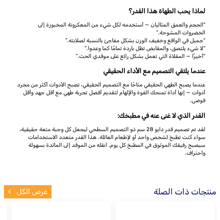
لماذا يحب الطهاة هذا القدر؟
“الحجم والعمق المثاليان — أستخدمه لكل شيء من المعكرونة المخبوزة إلى
الخضروات المشوحة.”
“جميل في الواقع وخفيف الوزن بشكل مفاجئ بالنسبة لصلابته.”
“لا شيء يلتصق، والمقابض تظل باردة تمامًا كما وعدوا.”
“أخيرًا — المقلاة التي تعمل بشكل رائع على موقدي الحث.”
عندما يلتقي التصميم مع الأداء الحقيقي
عندما يصبح الطهي الحقيقي متاحًا مع التصميم الحقيقي، تصبح الأدوات أكثر من مجرد
أدوات — إنها أداة تمنحك القوة والإلهام لتقديم أفضل تجربة طهي مع أقل جهد وأقل
فوضى.
القدر الذي لا غنى عنه في مطبخك:
لقد تم تصميم قدر دايو 28 سم ذو التصميم السطحي ليجعل كل وجبة متعة حقيقية،
سواء كنت تطبخ لشخص واحد أو لإطعام العائلة. هذا القدر متعدد الاستخدامات
سيصبح رفيقك الموثوق في المطبخ كل يوم. انقله من الموقد إلى المائدة بسهولة
واحتراف.
منتجات ذات الصلة
عرض الكل