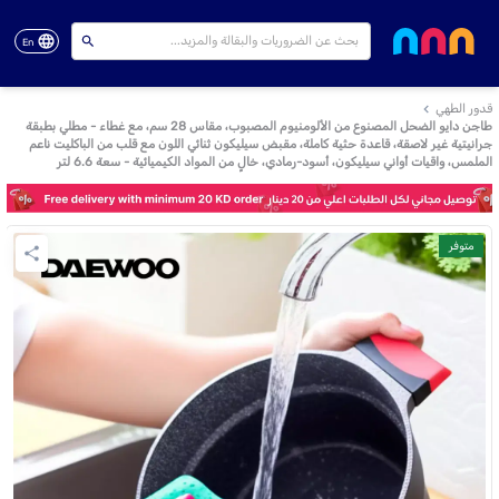
En
قدور الطهي
طاجن دايو الضحل المصنوع من الألومنيوم المصبوب، مقاس 28 سم، مع غطاء - مطلي بطبقة
جرانيتية غير لاصقة، قاعدة حثية كاملة، مقبض سيليكون ثنائي اللون مع قلب من الباكليت ناعم
الملمس، واقيات أواني سيليكون، أسود-رمادي، خالٍ من المواد الكيميائية - سعة 6.6 لتر
متوفر