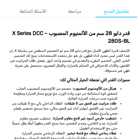
تفاصيل المنتج
مراجعة
الأسئلة الشائعة
قدر دايو 28 سم من الألمنيوم المصبوب – X Series DCC
280S-BL
اكتشف قدرة الطهي الأمثل مع قدر دايو 28 سم ذو التصميم السطحي من سلسلة X. إن
هذا القدر ليس مجرد أداة للطهي، بل هو حل متعدد الاستخدامات يتيح لك التحمير،
الخَبز، الغلي، التحمير البطيء والتقديم في تصميم واحد أنيق. بفضل طلاء الجرانيت غير
اللاصق، والأداء الاحترافي في التحكم بالحرارة، والإطار العصري، ستحصل على تجربة
طهي غير مسبوقة.
مميزات القدر التي تجعله الخيار المثالي لك:
هيكل من الألومنيوم المصبوب:
مصمم من الألومنيوم المصبوب الصلب
لتحقيق قوة استثنائية من دون زيادة الوزن، مع توزيع ممتاز للحرارة ومقاومة
للتشوه تحت درجات الحرارة العالية.
طلاء جرانيت غير لاصق من 5 طبقات:
الطلاء الداخلي يأتي مع 5 طبقات من
الجرانيت غير اللاصق لتوفير أداء غير لاصق مثالي، مما يسمح بتحضير طعام
صحي وأسرع تنظيف.
تشطيب خارجي أسود غير لامع مقاوم للحرارة:
تشطيب عصري مقاوم
للحرارة، عدم التلاشي، وعدم التقشير، مما يمنح القدر مظهرًا أنيقًا يظل جميلًا
حتى مع الاستخدام الطويل.
غطاء زجاجي شفاف مع فتحة تبخير:
الغطاء الزجاجي يحبس الحرارة
والرطوبة بينما يضمن حافة السيليكون المزدوجة الإغلاق المحكم، مع فتحة