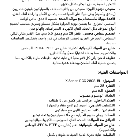
التبخير للسيطرة على البخار بشكل دقيق.
مقبض مزدوج اللون:
مقبض من باكلايت مغلف بالسيليكون بلونين عصريين
(رمادي وأسود) يبقى باردًا على الموقد، مما يضمن الأمان والراحة أثناء النقل.
قاعدة مهيأة للاستخدام مع مواقد الحث:
تصميم قاعدي خاص لزيادة
التلامس الحراري، ما يضمن توزيع الحرارة بشكل متساوٍ وسريع. مناسب لجميع
أنواع المواقد مثل الحث، الغاز، الكهرباء، السيراميك، والهالوجين.
تصميم سطحي محسن:
بقطر 28 سم وعمق 6.5 سم، هذا القدر مثالي للقلي
السطحي، الخَبز في الفرن، تحضير الوجبات في قدر واحد، وتخفيض الصلصات
بسرعة.
خالي من المواد الكيميائية الضارة:
خالي من PFOA، PTFE، الرصاص
والكادميوم، مما يجعله اختيارًا صحيًا وآمنًا للطهي.
تغليف فاخر:
يأتي كل قدر معبأ في علبة ثلاثية الطبقات ملونة بالكامل، مما
يضمن حماية أثناء الشحن ويجعله هدية مثالية.
المواصفات الفنية:
الموديل:
X Series DCC 280S-BL
القطر:
28 سم
العمق:
6.5 سم
المادة:
ألومنيوم مصبوب
الطلاء الداخلي:
جرانيت غير لاصق من 5 طبقات
التشطيب الخارجي:
أسود غير لامع مقاوم للحرارة
المقبض:
باكلايت مزدوج اللون مع سيليكون
الغطاء:
زجاج مقاوم للحرارة مع حافة سيليكون وفتحة تبخير
التوافق مع المواقد:
الحث، الغاز، السيراميك، الكهرباء، والهالوجين
خالٍ من المواد الكيميائية:
نعم (خالي من PFOA، PTFE، الرصاص
والكادميوم)
التغليف:
علبة تجزئة ثلاثية الطبقات ملونة بالكامل