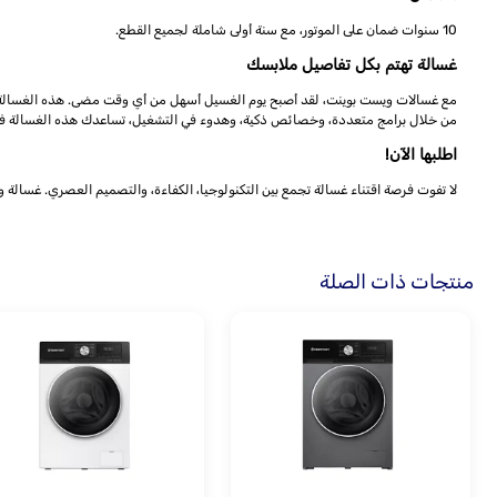
10 سنوات ضمان على الموتور، مع سنة أولى شاملة لجميع القطع.
غسالة تهتم بكل تفاصيل ملابسك
مع غسالات ويست بوينت، لقد أصبح يوم الغسيل أسهل من أي وقت مضى. هذه الغسالة مص
من خلال برامج متعددة، وخصائص ذكية، وهدوء في التشغيل، تساعدك هذه الغسالة في ال
اطلبها الآن!
لا تفوت فرصة اقتناء غسالة تجمع بين التكنولوجيا، الكفاءة، والتصميم العصري. غسالة ويست بوينت 9 كيلو بلون رمادي غامق هي خيارك الأمثل لتنظيف
منتجات ذات الصلة