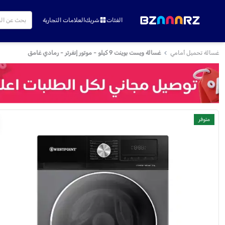
الفئات
شريك
العلامات التجارية
غسالة تحميل أمامي
غسالة ويست بوينت 9 كيلو - موتور إنفرتر - رمادي غامق
متوفر