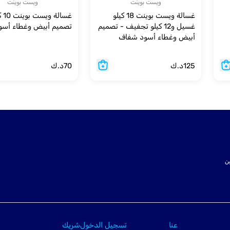
ويست بوينت
ويست بوينت
غسالة ويست بوينت 18 كيلو
غسالة
غسيل و12 كيلو تجفيف - تصميم
تصميم أبيض وغطاء أس
أبيض وغطاء أسود شفاف
125
د.ك
70
د.ك
ت SSL لتأمين
عنا
تسجيل الدخول
شريك