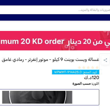
غسالة ويست بوينت 9 كيلو - موتور إنفرتر - رمادي غامق
كود المنتج
:
WPWMT-914A25.D
120
د.ك
اللون
:
حسب الصورة