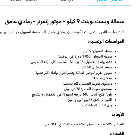
غسالة ويست بوينت 9 كيلو - موتور إنفرتر - رمادي غامق
اكتشفوا غسالة ويست بوينت الأنيقة بلون رمادي غامق، المصممة لتسهيل حياتكم اليومية 
المواصفات الرئيسية:
سعة الغسيل: 9 كيلو
سرعة الدوران: 1400 دورة في الدقيقة
عدد برامج الغسيل: 16 برنامجًا لتناسب كل أنواع الملابس
سعة الحوض: 60 لتر
موتور إنفرتر لتوفير الطاقة وعمر أطول وأداء أكثر هدوءًا
مدخل ماء: 1
مستوى صوت الغسيل: 62 ديسيبل
مستوى صوت العصر: 76 ديسيبل
زاوية فتح الباب: 140 درجة لسهولة في التحميل والتفريغ
اللون: رمادي غامق أنيق ومتين
وزن الغسالة: 64 كيلو
الأبعاد:
العرض: 595 مم × العمق: 626 مم × الارتفاع: 850 مم
الضمان: