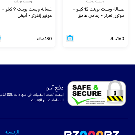
ويست بوينت
ويست بوينت
غسالة ويست بوينت 12 كيلو -
غسالة ويست بوينت 9 كيلو -
موتور إنفرتر - رمادي غامق
موتور إنفرتر - أبيض
160
د.ك
130
د.ك
دفع آمن
اتبعت أحدث التقنيات في شهادا
المعاملات عبر الإنترنت
الرئيسية