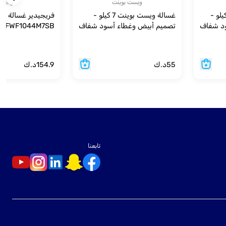
ويست بوينت
فريجيدي
 ويست بوينت 10 كيلو -
غسالة ويست بوينت 7 كيلو -
ود شفاف
تصميم أبيض وغطاء أسود شفاف
FWF1044M7SB - فضي
55
د.ك
154.9
د.ك
تابعنا