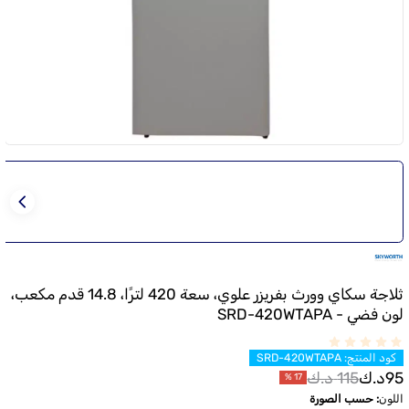
ثلاجة سكاي وورث بفريزر علوي، سعة 420 لترًا، 14.8 قدم مكعب،
لون فضي - SRD-420WTAPA
كود المنتج
:
SRD-420WTAPA
95
د.ك
115
د.ك
%
17
اللون
:
حسب الصورة