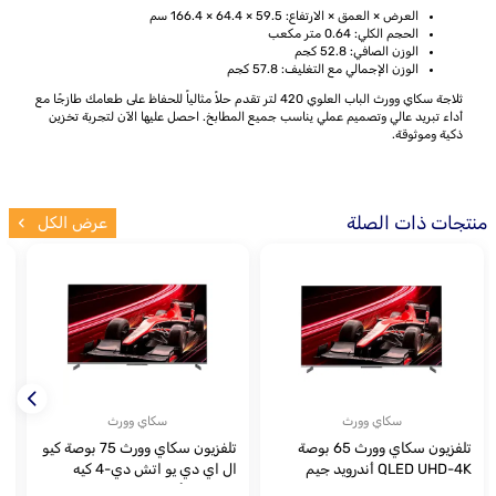
العرض × العمق × الارتفاع: 59.5 × 64.4 × 166.4 سم
الحجم الكلي: 0.64 متر مكعب
الوزن الصافي: 52.8 كجم
الوزن الإجمالي مع التغليف: 57.8 كجم
ثلاجة سكاي وورث الباب العلوي 420 لتر تقدم حلاً مثالياً للحفاظ على طعامك طازجًا مع
أداء تبريد عالي وتصميم عملي يناسب جميع المطابخ. احصل عليها الآن لتجربة تخزين
ذكية وموثوقة.
منتجات ذات الصلة
عرض الكل
سكاي وورث
سكاي وورث
تلفزيون سكاي وورث 65 بوصة
تلفزيون سكاي وورث 75 بوصة كيو
QLED UHD-4K أندرويد جيم
ال اي دي يو اتش دي-4 كيه
مين
اندرويد للألعاب