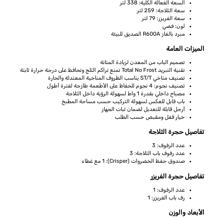
السعة الفعالة الكلية: 338 لتر
سعة الثلاجة: 259 لتر
سعة الفريزر: 79 لتر
لون: فضي
مبرد بالغاز R600A الصديق للبيئة
الميزات العامة
تصميم الباب من المعدن لزيادة المتانة
تقنية التبريد Total No Frost تمنع تراكم الثلج وتحافظ على درجة حرارة ثابتة
تصنيف مناخي ST/T يناسب الظروف المناخية المعتدلة والحارة
تصنيف نجوم: 4 نجوم للحفاظ على الأطعمة طازجة لفترة أطول
مصباح داخلي بقدرة 1 واط لسهولة الرؤية داخل الثلاجة
باب قابل للعكس لسهولة التركيب حسب مساحة المطبخ
أرجل قابلة للتعديل لضمان ثبات الجهاز
خيار قفل ومقبض حسب الطلب
تفاصيل حجرة الثلاجة
عدد الرفوف: 3
عدد رفوف باب الثلاجة: 3
صندوق حفظ الخضروات (Crisper): 1 مع غطاء
تفاصيل حجرة الفريزر
عدد الرفوف: 1
رف باب الفريزر: 1
الأبعاد والوزن