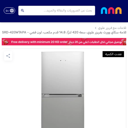
En
ثلاجات مع فريزر علوي
ثلاجة سكاي وورث بفريزر علوي، سعة 420 لترًا، 14.8 قدم مكعب، لون فضي - SRD-420WTAPA
نفدت الكمية