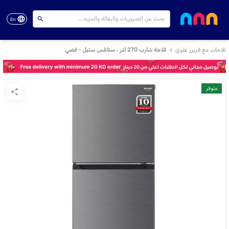
En
ثلاجات مع فريزر علوي
ثلاجة شارب 270 لتر ، ستانلس ستيل - فضي
متوفر