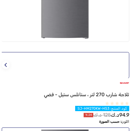
ثلاجة شارب 270 لتر ، ستانلس ستيل - فضي
كود المنتج
:
SJ-HM270KW-HS3
94.9
د.ك
125
د.ك
%
24
اللون
:
حسب الصورة