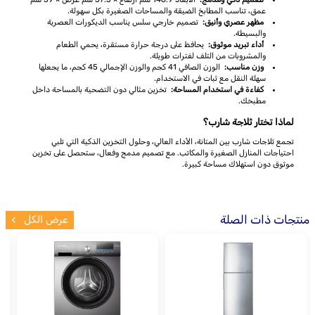
عمق، تناسب المطابخ الضيقة والمساحات الصغيرة بكل سهولة.
مظهر عصري وأنيق:
تصميم خارجي سلس يناسب الديكورات العصرية
والبسيطة.
أداء تبريد موثوق:
يحافظ على درجة حرارة مستقرة، يحمي الطعام
والمشروبات من التلف لفترات طويلة.
وزن مناسب:
الوزن الصافي 41 كجم والوزن الإجمالي 45 كجم، ما يجعلها
سهلة النقل مع ثبات في الاستخدام.
كفاءة في استخدام المساحة:
تخزين مثالي دون التضحية بالمساحة داخل
مطبخك.
لماذا تختار ثلاجة شارب؟
تجمع ثلاجات شارب بين المتانة، الأداء العالي، وحلول التخزين الذكية التي تلبي
احتياجات المنازل الصغيرة والمكاتب. مع تصميم مدمج وفعال، ستحصل على تخزين
موثوق دون استهلاك مساحة كبيرة.
منتجات ذات الصلة
عرض الكل