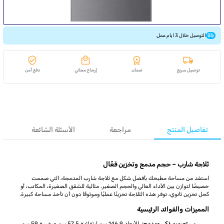
التوصيل خلال 3 ايام عمل
توصيل سريع
ضمان
إرجاع مجاني
دفع آمن
تفاصيل المنتج
مراجعة
الأسئلة الشائعة
ثلاجة شارب – حجم مدمج وتخزين فعّال
استفد من مساحة مطبخك بأفضل شكل مع ثلاجة شارب المدمجة، التي صممت
خصيصًا لتوازن بين الأداء العالي والحجم الصغير. مثالية للشقق الصغيرة، المكاتب، أو
كحل تخزين ثانوي، توفر هذه الثلاجة تخزينًا عمليًا وموثوقًا دون أن تأخذ مساحة كبيرة.
المميزات والفوائد الرئيسية
تصميم ذكي ومدمج:
الأبعاد 146.9 سم ارتفاع × 57.5 سم عرض × 59 سم