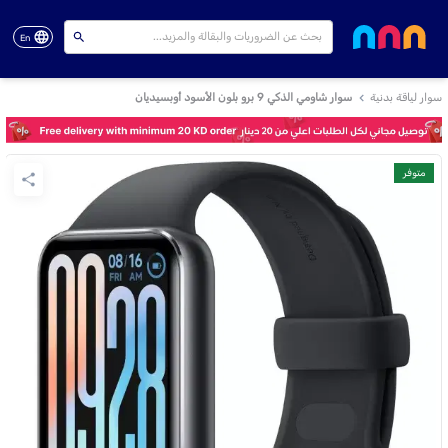
En
سوار لياقة بدنية
سوار شاومي الذكي 9 برو بلون الأسود أوبسيديان
متوفر