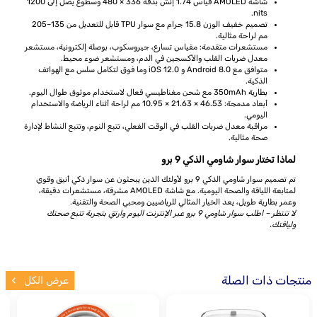
شاشة AMOLED قياس 1.74 إنش بدقة 336 × 480 وسطوع يصل إلى 1200
nits.
تصميم خفيف الوزن 15.8 جرام مع سوار TPU قابل للتعديل من 135–205
مم لراحة مثالية.
مستشعرات متقدمة: مقياس تسارع، جيروسكوب، بوصلة إلكترونية، مستشعر
معدل ضربات القلب والأكسجين في الدم، ومستشعر ضوء محيط.
متوافق مع Android 8.0 و iOS 12.0 وما فوق لتكامل سلس مع الهواتف
الذكية.
بطارية 350mAh مع شحن مغناطيسي فعال لاستخدام موثوق طوال اليوم.
أبعاد مدمجة: 46.53 × 21.63 × 10.95 مم لراحة أثناء الرياضة والاستخدام
اليومي.
مراقبة معدل ضربات القلب في الوقت الفعلي، تتبع النوم، وتتبع النشاط لإدارة
صحة مثالية.
لماذا تختار سوار شاومي الذكي 9 برو
تم تصميم سوار شاومي الذكي 9 برو لأولئك الذين يبحثون عن سوار ذكي أنيق وقوي
لمتابعة اللياقة والصحة اليومية. مع شاشة AMOLED مشرقة، مستشعرات دقيقة،
وعمر بطارية طويل، يعد الخيار المثالي للرياضيين ومحبي الصحة والتقنية.
لا تنتظر – اطلب سوار شاومي 9 برو عبر الإنترنت اليوم وارتقِ بتجربة تتبع صحتك
ولياقتك.
منتجات ذات الصلة
عرض الكل