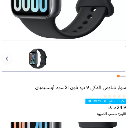
سوار شاومي الذكي 9 برو بلون الأسود أوبسيديان
كود المنتج
:
BHR8710GL
24.9
د.ك
اللون
:
حسب الصورة