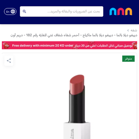
En
شفه
دييغو ديلا بالما - دييغو ديلا بالما ماكياج - أحمر شفاه شفاف غني للغاية رقم 182 - دريم أون
متوفر