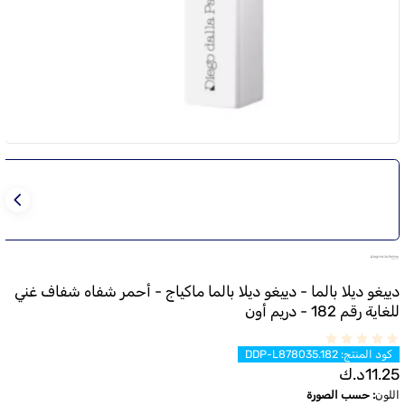
دييغو ديلا بالما - دييغو ديلا بالما ماكياج - أحمر شفاه شفاف غني
للغاية رقم 182 - دريم أون
كود المنتج
:
DDP-L878035.182
11.25
د.ك
اللون
:
حسب الصورة