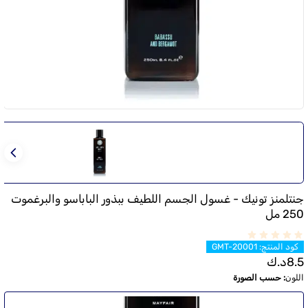
جنتلمنز تونيك - غسول الجسم اللطيف ببذور الباباسو والبرغموت
250 مل
كود المنتج
:
GMT-20001
8.5
د.ك
اللون
:
حسب الصورة