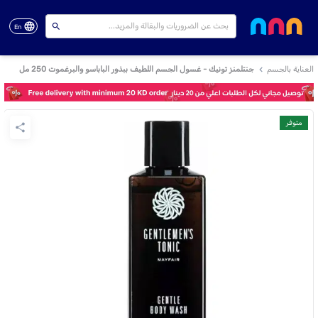
En
العناية بالجسم
جنتلمنز تونيك - غسول الجسم اللطيف ببذور الباباسو والبرغموت 250 مل
متوفر