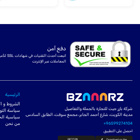
دفع آمن
اتبعت أحدث التقنيات في شهادا
المعاملات عبر الإنترنت
الرئيسية
الشروط و ال
شركة بازر جيت للتجارة بالجملة والتفاصيل
سياسة التو
مدينة الكويت، شارع أحمد الجابر، مجمع سوفت، الطابق السادس.
سياسية ال
+96599274104
من نحن
احصل على التطبيق