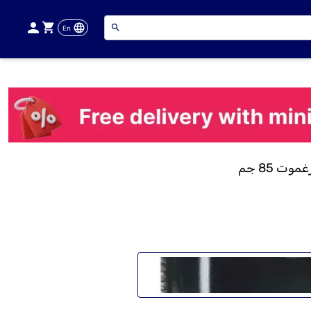
En
ت 85 جم