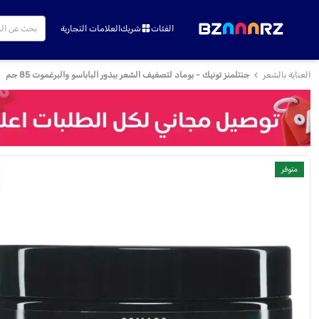
الفئات
شريك
العلامات التجارية
العناية بالشعر
جنتلمنز تونيك - بوماد لتصفيف الشعر ببذور الباباسو والبرغموت 85 جم
متوفر