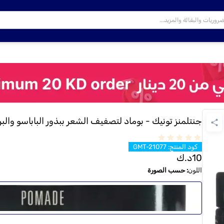
جنتلمنز تونيك - بوماد لتصفيف الشعر ببذور الباباسو والبرغمو
كود المنتج
:
GMT-21077
10
د.ك
اللون
:
حسب الصورة