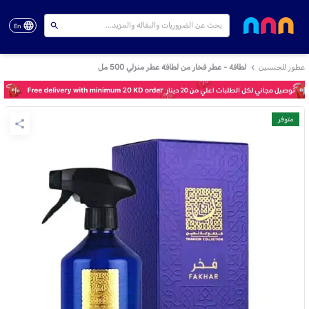
En
عطور للجنسين
لطافة - عطر فخار من لطافة عطر منزلي 500 مل
متوفر