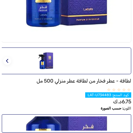
لطافة - عطر فخار من لطافة عطر منزلي 500 مل
كود المنتج
:
LAT-U734483
6.75
د.ك
اللون
:
حسب الصورة