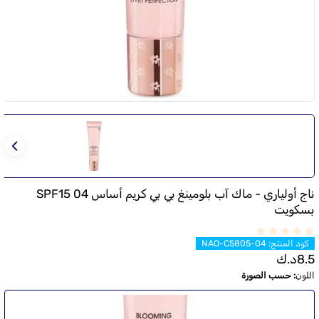
ناج أولياري - ماك آب بلومينغ بي بي كريم أساس 04 SPF15
بسكويت
كود المنتج
:
NAO-C5805-04
8.5
د.ك
اللون
:
حسب الصورة