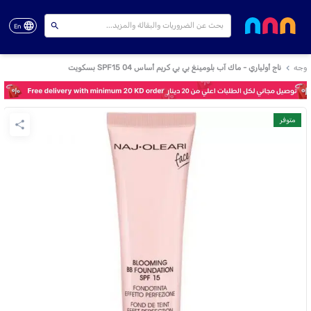
En
وجه
ناج أولياري - ماك آب بلومينغ بي بي كريم أساس 04 SPF15 بسكويت
متوفر