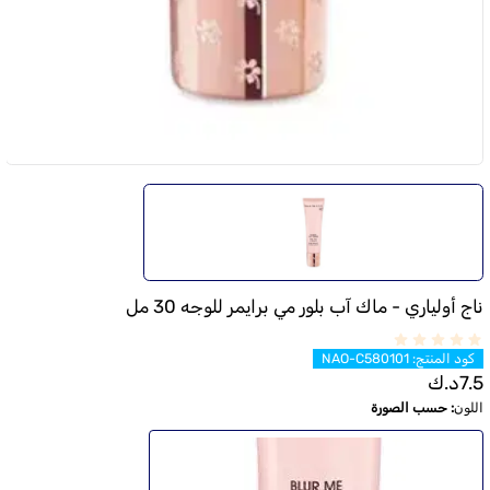
ناج أولياري - ماك آب بلور مي برايمر للوجه 30 مل
كود المنتج
:
NAO-C580101
7.5
د.ك
اللون
:
حسب الصورة