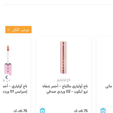
عرض الكل
ناج أولياري
ناج أولي
ماتي
ناج أولياري ماكياج - أحمر شفاه
ناج أولياري - أحمر
ترو آيكون - 02 وردي صدفي
إمبرايس 01 وردي بسكويت
6.75
د.ك
6.75
د.ك