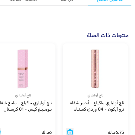
منتجات ذات الصلة
ناج أولياري
ناج أولياري
ناج أولياري ماكياج - أحمر شفاه
ناج أولياري ماكياج - ملمع شفا
ترو آيكون - 04 وردي كستناء
بلومبينغ كيس - 01 كريستال
6.75
د.ك
6
د.ك