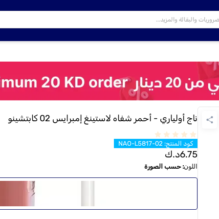
ناج أولياري - أحمر شفاه لاستينغ إمبرايس 02 كابتشينو
كود المنتج
:
NAO-L5817-02
6.75
د.ك
اللون
:
حسب الصورة