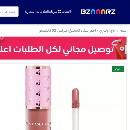
الفئات
شريك
العلامات التجارية
شفه
ناج أولياري - أحمر شفاه لاستينغ إمبرايس 02 كابتشينو
متوفر