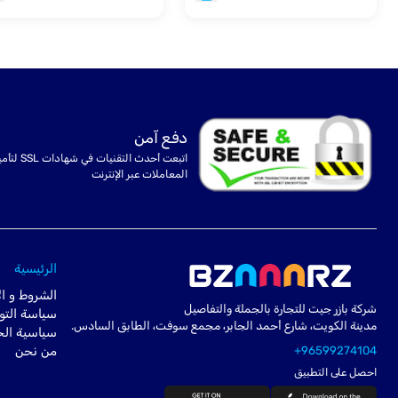
دفع آمن
اتبعت أحدث التقنيات في شهادا
المعاملات عبر الإنترنت
الرئيسية
الشروط و ال
شركة بازر جيت للتجارة بالجملة والتفاصيل
سياسة التو
مدينة الكويت، شارع أحمد الجابر، مجمع سوفت، الطابق السادس.
سياسية ال
+96599274104
من نحن
احصل على التطبيق