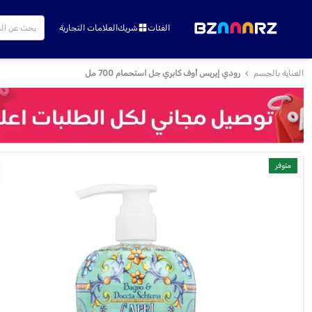
الفئات
شريك
العلامات التجارية
العناية بالجسم
رودي إيريس أوف كابري جل استحمام 700 مل
متوفر