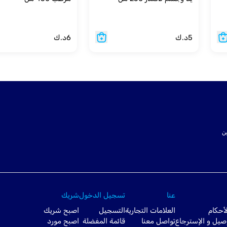
5
د.ك
6
د.ك
ت SSL لتأمين
عنا
تسجيل الدخول
شريك
أحكام
العلامات التجارية
التسجيل
اصبح شريك
صيل و الإسترجاع
تواصل معنا
قائمة المفضلة
اصبح مورد