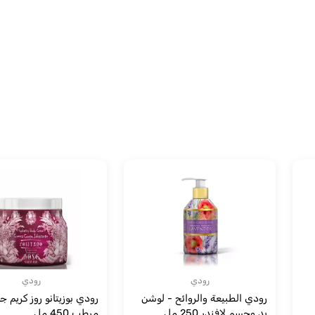
رودي
رودي
رودي الطبيعة والروائح - لوشن
رودي بوزيتانو روز كريم 
يد وجسم لافندر 250 مل
مرطب 450 مل