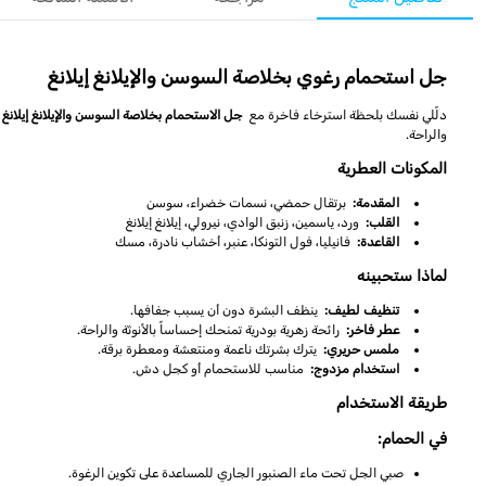
جل استحمام رغوي بخلاصة السوسن والإيلانغ إيلانغ
دلّلي نفسك بلحظة استرخاء فاخرة مع
جل الاستحمام بخلاصة السوسن والإيلانغ إيلانغ
والراحة.
المكونات العطرية
المقدمة:
برتقال حمضي، نسمات خضراء، سوسن
القلب:
ورد، ياسمين، زنبق الوادي، نيرولي، إيلانغ إيلانغ
القاعدة:
فانيليا، فول التونكا، عنبر، أخشاب نادرة، مسك
لماذا ستحبينه
تنظيف لطيف:
ينظف البشرة دون أن يسبب جفافها.
عطر فاخر:
رائحة زهرية بودرية تمنحك إحساساً بالأنوثة والراحة.
ملمس حريري:
يترك بشرتك ناعمة ومنتعشة ومعطرة برقة.
استخدام مزدوج:
مناسب للاستحمام أو كجل دش.
طريقة الاستخدام
في الحمام:
صبي الجل تحت ماء الصنبور الجاري للمساعدة على تكوين الرغوة.