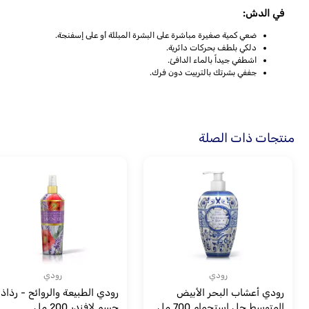
في الدش:
ضعي كمية صغيرة مباشرة على البشرة المبللة أو على إسفنجة.
دلكي بلطف بحركات دائرية.
اشطفي جيداً بالماء الدافئ.
جففي بشرتك بالتربيت دون فرك.
منتجات ذات الصلة
رودي
رودي
رودي أعشاب البحر الأبيض
رودي الطبيعة والروائح - رذاذ
المتوسط جل استحمام 700 مل
جسم لافندر 200 مل