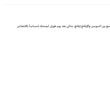
ع بين السوسن والإيلانغ إيلانغ. مثالي بعد يوم طويل ليمنحك إحساساً بالانتعاش