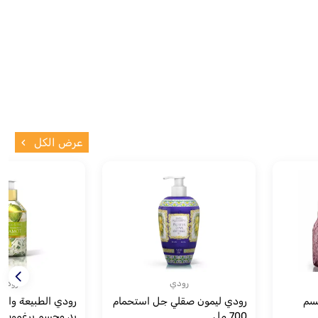
عرض الكل
رودي
رودي
جسم
رودي ليمون صقلي جل استحمام
رودي الطبيعة والر
700 مل
يد وجسم برغموت 250 مل