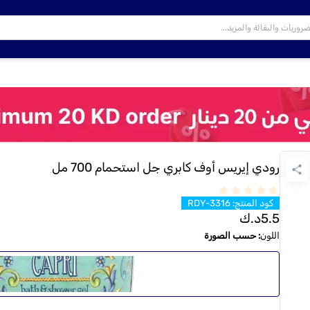
رودي إيريس أوف كابري جل استحمام 700 مل
كود المنتج
:
RDY-3316
5.5
د.ك
اللون
:
حسب الصورة