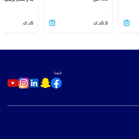
5.5
د.ك
5
د.ك
تابعنا