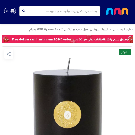
En
عطور للجنسين
تيزيانا تيرينزي هيل بوب يونيكس شمعة معطرة 900 جرام
متوفر