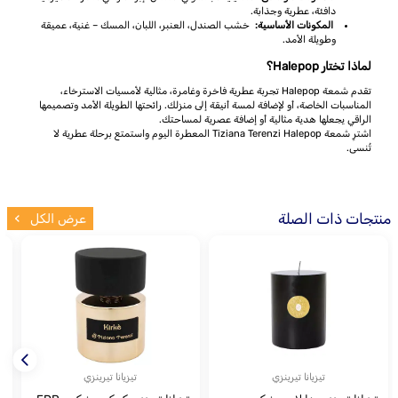
دافئة، عطرية وجذابة.
المكونات الأساسية:
خشب الصندل، العنبر، اللبان، المسك – غنية، عميقة
وطويلة الأمد.
لماذا تختار Halepop؟
تقدم شمعة Halepop تجربة عطرية فاخرة وغامرة، مثالية لأمسيات الاسترخاء،
المناسبات الخاصة، أو لإضافة لمسة أنيقة إلى منزلك. رائحتها الطويلة الأمد وتصميمها
الراقي يجعلها هدية مثالية أو إضافة عصرية لمساحتك.
اشترِ شمعة Tiziana Terenzi Halepop المعطرة اليوم واستمتع برحلة عطرية لا
تُنسى.
منتجات ذات الصلة
عرض الكل
تيزيانا تيرينزي
تيزيانا تيرينزي