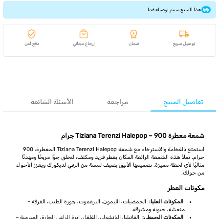
هذا المنتج سيتم توصيله غدا
توصيل سريع
ضمان
إرجاع مجاني
دفع آمن
تفاصيل المنتج
مراجعة
الأسئلة الشائعة
شمعة معطرة Tiziana Terenzi Halepop – 900 جرام
استمتع بالفخامة والاسترخاء مع شمعة Tiziana Terenzi Halepop المعطرة، 900
جرام. تملأ هذه الشمعة الرائعة المكان بعطر فريد ومكثف، لتخلق جوًا مريحًا ومهدئًا
مثاليًا لأي لحظة مميزة. تصميمها الأنيق يضيف لمسة من الرقي لديكورك ويعزز الأجواء
من حولك.
مكونات العطر
المكونات العليا:
الحمضيات، الليمون، البرغموت، جوزة الطيب، القرفة –
منعشة، حيوية ومشرقة.
المكونات الوسطى:
الفانيليا، الباتشولي، الفلفل، إبرة الراعي الحارة، الميرمية –