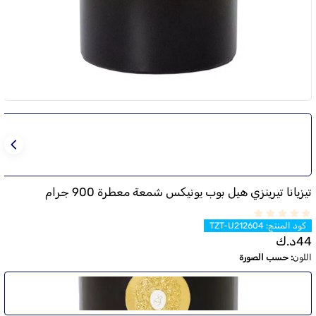
تيزيانا تيرينزي هيل بوب يونيكس شمعة معطرة 900 جرام
كود المنتج
:
TZT-U212604
44
د.ك
اللون
:
حسب الصورة