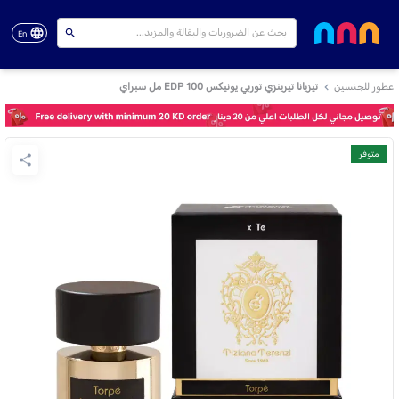
En
عطور للجنسين
تيزيانا تيرينزي توربي يونيكس EDP 100 مل سبراي
متوفر