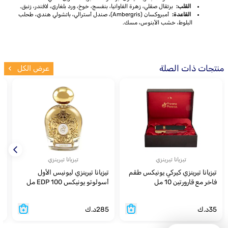
القلب:
برتقال صقلي، زهرة الفاوانيا، بنفسج، خوخ، ورد بلغاري، لافندر، زنبق.
القاعدة:
أمبروكسان (Ambergris)، صندل أسترالي، باتشولي هندي، طحلب
البلوط، خشب الأبنوس، مسك.
منتجات ذات الصلة
عرض الكل
تيزيانا تيرينزي
تيزيانا تيرينزي
تيزيانا تيرينزي كيركي يونيكس طقم
تيزيانا تيرينزي ليونيس الأول
فاخر مع قارورتين 10 مل
أسولوتو يونيكس EDP 100 مل
00
سبراي
35
د.ك
285
د.ك
2