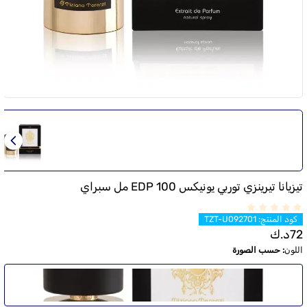
تيزيانا تيرينزي توربي يونيكس EDP 100 مل سبراي
كود المنتج
:
TZT-U092701
72
د.ك
اللون
:
حسب الصورة