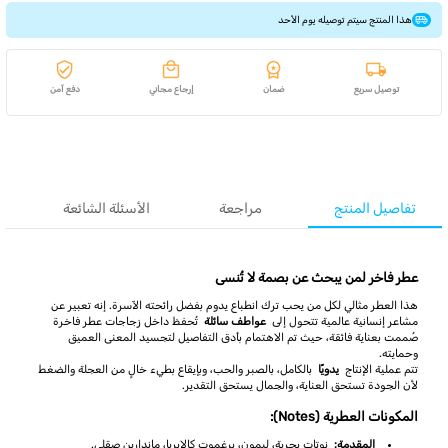
هذا المنتج سيتم توصيله يوم الأحد
توصيل سريع
ضمان
إرجاع مجاني
دفع آمن
تفاصيل المنتج
مراجعة
الأسئلة الشائعة
عطر فاخر لمن يبحث عن بصمة لا تُنسى
هذا العطر مثالي لكل من يحب ترك انطباع يدوم بفضل رائحته الآسرة. إنه تعبير عن
مشاعر إنسانية عالمية تتحول إلى
عواطف سائلة
تُحفظ داخل زجاجات عطر فاخرة
صُممت بعناية فائقة، حيث تم الاهتمام بأدق التفاصيل لتجسيد المعنى العميق
وحمايته.
تتم عملية الإنتاج
يدويًا
بالكامل، بالصبر والحب، وبإيقاع بطيء خالٍ من العجلة والضغط
لأن الجودة تستحق العناية، والجمال يستحق التقدير.
المكونات العطرية (Notes):
المقدمة:
نوتات بحرية، ليمون، برغموت كالابريا، ماندارين صقلي.