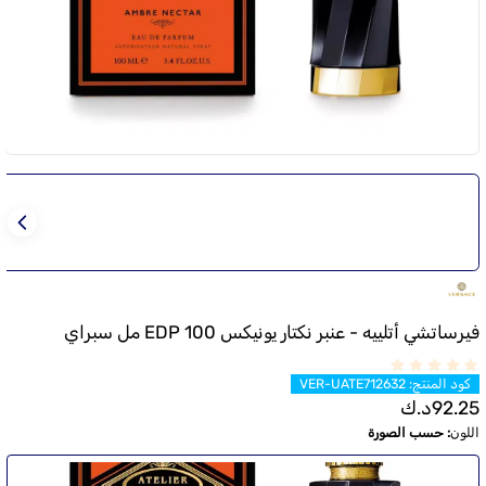
فيرساتشي أتلييه - عنبر نكتار يونيكس EDP 100 مل سبراي
كود المنتج
:
VER-UATE712632
92.25
د.ك
اللون
:
حسب الصورة