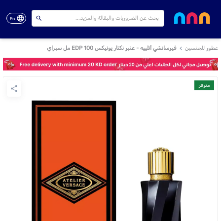
En
عطور للجنسين
فيرساتشي أتلييه - عنبر نكتار يونيكس EDP 100 مل سبراي
متوفر