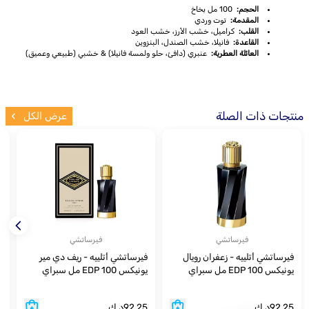
الحجم:
100 مل بخاخ
المقدمة:
توت وردي
القلب:
كراميل، خشب الأرز، خشب العود
القاعدة:
فانيلا، خشب الصندل، البنزوين
العائلة العطرية:
عنبري (دافئ، حلو ولمسة فانيلا) & خشبي (طبيعي وعميق)
منتجات ذات الصلة
عرض الكل
فيرساتشي
فيرساتشي
فيرساتشي أتلييه - زعفران رويال
فيرساتشي أتلييه - ريف دي مير
ف
يونيكس EDP 100 مل سبراي
يونيكس EDP 100 مل سبراي
س
92.25
د.ك
92.25
د.ك
5