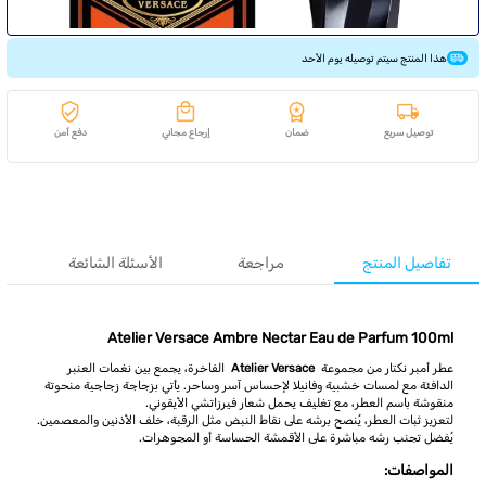
هذا المنتج سيتم توصيله يوم الأحد
توصيل سريع
ضمان
إرجاع مجاني
دفع آمن
تفاصيل المنتج
مراجعة
الأسئلة الشائعة
Atelier Versace Ambre Nectar Eau de Parfum 100ml
عطر أمبر نكتار من مجموعة
Atelier Versace
الفاخرة، يجمع بين نغمات العنبر
الدافئة مع لمسات خشبية وفانيلا لإحساس آسر وساحر. يأتي بزجاجة زجاجية منحوتة
منقوشة باسم العطر، مع تغليف يحمل شعار فيرزاتشي الأيقوني.
لتعزيز ثبات العطر، يُنصح برشه على نقاط النبض مثل الرقبة، خلف الأذنين والمعصمين.
يُفضل تجنب رشه مباشرة على الأقمشة الحساسة أو المجوهرات.
المواصفات: