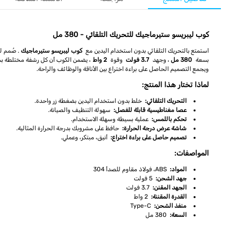
كوب ليبريسو ستيرماجيك للتحريك التلقائي - 380 مل
استمتع بالتحريك التلقائي بدون استخدام اليدين مع
كوب ليبريسو ستيرماجيك
. صُمم ل
بسعة
380 مل
، وجهد
3.7 فولت
وقوة
2 واط
، يضمن الكوب أن كل رشفة مختلطة ب
ويجمع التصميم الحاصل على براءة اختراع بين الأناقة والوظائف والراحة.
لماذا تختار هذا المنتج:
التحريك التلقائي:
خلط بدون استخدام اليدين بضغطة زر واحدة.
عصا مغناطيسية قابلة للفصل:
سهولة التنظيف والصيانة.
تحكم باللمس:
عملية بسيطة وسهلة الاستخدام.
شاشة عرض درجة الحرارة:
حافظ على مشروبك بدرجة الحرارة المثالية.
تصميم حاصل على براءة اختراع:
أنيق، مبتكر، وعملي.
المواصفات:
المواد:
ABS، فولاذ مقاوم للصدأ 304
جهد الشحن:
5 فولت
الجهد المقنن:
3.7 فولت
القدرة المقننة:
2 واط
منفذ الشحن:
Type-C
السعة:
380 مل