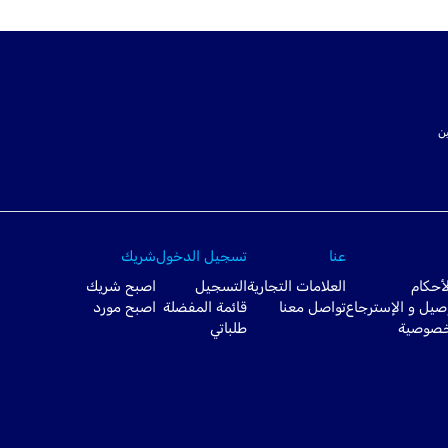
ت SSL لتأمين
عنا
تسجيل الدخول
شريك
أحكام
العلامات التجارية
التسجيل
اصبح شريك
صيل و الإسترجاع
تواصل معنا
قائمة المفضلة
اصبح مورد
خصوصية
طلباتي