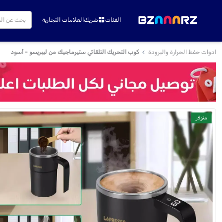
الفئات
شريك
العلامات التجارية
ادوات حفظ الحرارة والبرودة
كوب التحريك التلقائي ستيرماجيك من ليبريسو - أسود
متوفر