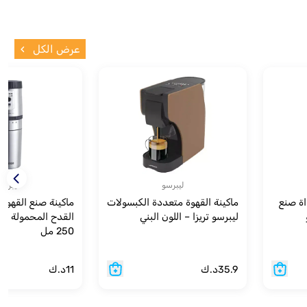
عرض الكل
ليبرسو
ليبرسو
 2 في 1 وأداة صنع
ماكينة القهوة متعددة الكبسولات
ماكينة صنع القهوة
ليبرسو تريزا – اللون البني
250 مل
35.9
د.ك
11
د.ك