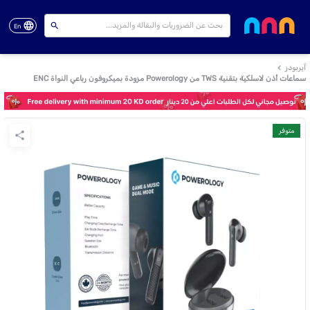
En
آيربودز
سماعات أذن لاسلكية بتقنية TWS من Powerology مزودة بميكروفون رباعي النواة ENC
متوفر