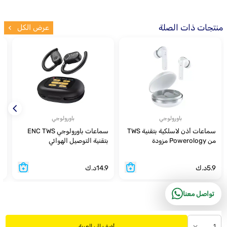
منتجات ذات الصلة
عرض الكل
باورولوجي
باورولوجي
سماعات أذن لاسلكية بتقنية TWS
سماعات باورولوجي ENC TWS
من Powerology مزودة
بتقنية التوصيل الهوائي
و
بميكروفون رباعي النواة ENC -
أبيض
5.9
د.ك
14.9
د.ك
9
تواصل معنا
1
أضف إلى العربة