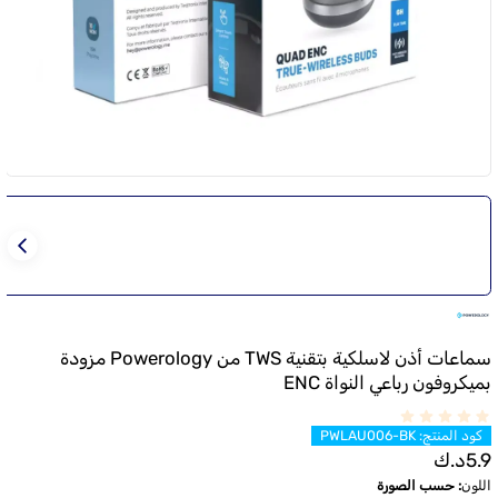
سماعات أذن لاسلكية بتقنية TWS من Powerology مزودة
بميكروفون رباعي النواة ENC
كود المنتج
:
PWLAU006-BK
5.9
د.ك
اللون
:
حسب الصورة