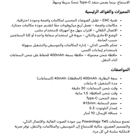
الاستماع، بينما يضمن منفذ Type-C شحنًا سريعًا وسهلاً.
المميزات والفوائد الرئيسية
تقنية ENC – تقليل الضوضاء المحسن لمكالمات واضحة وجودة احترافية.
مكالمات واضحة – تعمل أربع ميكروفونات معًا لتقديم جودة مكالمات ممتازة.
الاتصال التلقائي – اقتران سهل مع أجهزتك لاستخدام سلس.
الوضع الأحادي والثنائي – مرونة في استخدام سماعة واحدة أو كلتا السماعتين
حسب الحاجة.
تحكم باللمس الذكي – إدارة المكالمات والموسيقى والتشغيل بسهولة
باستخدام إيماءات اللمس.
حافظة شحن محمولة – حافظة بسعة 400mAh للحفاظ على شحن السماعات
أثناء التنقل.
المواصفات
سعة البطارية: 400mAh (الحافظة)، 40mAh (السماعات)
مدة التشغيل: 6 ساعات
وقت شحن السماعات: 30 دقيقة
وقت شحن الحافظة: 1.5 ساعة
منفذ الشحن: Type-C
حجم السماعة: Φ13mm
إصدار البلوتوث: 5.3
مسافة الإرسال: 10 أمتار
تجمع سماعات Powerology TWS بين جودة الصوت العالية، والاتصال الذكي،
والتصميم العصري. مثالية للاستماع إلى الموسيقى، والمكالمات، والتنقل، توفر تجربة
لاسلكية سلسة في كل مرة.