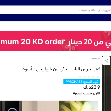
قفل جرس الباب الذكي من باورلوجي - أسود
كود المنتج
:
PPBCHA85
23.9
د.ك
اللون
:
حسب الصورة