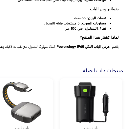
الوظائف الذكية:
رؤية ليلية، صوت ثنائي الاتجاه، كشف الأشخاص
نغمة جرس الباب
نغمات الرنين:
33 نغمة
مستويات الصوت:
5 مستويات قابلة للتعديل
نطاق التشغيل:
حتى 100 متر
لماذا تختار هذا المنتج؟
يقدم
جرس الباب الذكي Powerology IP65
أمانًا موثوقًا للمنزل مع تقنيات ذكية،
منتجات ذات الصلة
باورولوجي
باورولوجي