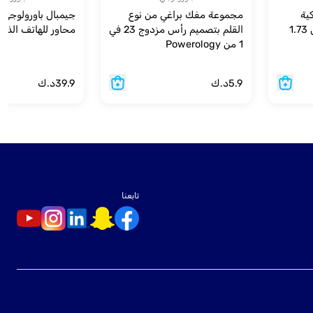
ية
مجموعة مفك براغي من نوع
بشاشة AMOLED مقاس 1.73
القلم بتصميم رأس مزدوج 23 في
محاور للهاتف الذك
1 من Powerology
5.9
د.ك
39.9
د.ك
تابعنا