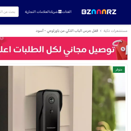
الفئات
شريك
العلامات التجارية
مستشعرات ذكية
قفل جرس الباب الذكي من باورلوجي - أسود
متوفر