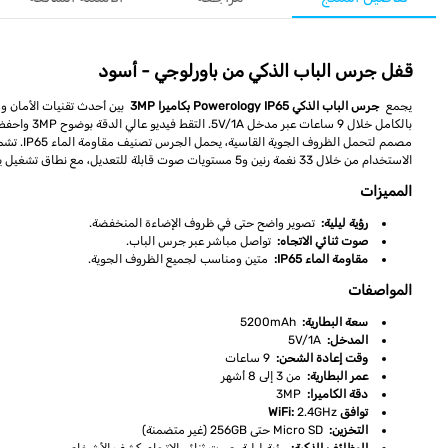
قفل جرس الباب الذكي من باورلوجي - أسود
يجمع
جرس الباب الذكي Powerology IP65 بكاميرا 3MP
بالكامل خلال 9 ساعات عبر مدخل 5V/1A. التقط فيديو عالي الدقة بوضوح 3MP واحفظ تسجيلاتك بسهولة على بطاقة Micro SD بسعة تصل إلى 256GB (غير متضمنة).
مصمم لتحمل الظروف الجوية القاسية، يحمل الجرس تصنيف مقاومة الماء IP65. تشمل الميزات الذكية
الاستخدام من خلال 33 نغمة رنين و5 مستويات صوت قابلة للتعديل، مع نطاق تشغيل يصل إلى 100 متر.
المميزات
رؤية ليلية:
تصوير واضح حتى في ظروف الإضاءة المنخفضة.
صوت ثنائي الاتجاه:
تواصل مباشر عبر جرس الباب.
مقاومة الماء IP65:
متين ومناسب لجميع الظروف الجوية.
المواصفات
سعة البطارية:
5200mAh
المدخل:
5V/1A
وقت إعادة الشحن:
9 ساعات
عمر البطارية:
من 3 إلى 8 أشهر
دقة الكاميرا:
3MP
توافق WiFi:
2.4GHz
التخزين:
Micro SD حتى 256GB (غير متضمنة)