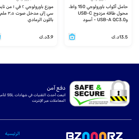
حامل أكواب باورولوجي 150 واط،
موزع باورولوجي ٢ في ١ 
محول طاقة مزدوج USB-C
سي إلى مدخل صوت ٥
وUSB-A QC3.0 - أسود
باللون الرمادي
13.5
د.ك
3.9
د.ك
دفع آمن
اتبعت أحدث التقنيات في شهادا
المعاملات عبر الإنترنت
الرئيسية