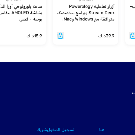
من تايب-
أزرار تفاعلية Powerology
ساعة باورولوجي أورا الذك
٣٫ ملم –
Stream Deck وبرامج مخصصة،
متوافقة مع Windows وMac،
بوصة - فضي
شاشة 800LUM، مصادر طاقة
من النوع C وواجهة البيانات -
39.9
د.ك
15.9
د.ك
أسود
ت SSL لتأمين
عنا
تسجيل الدخول
شريك