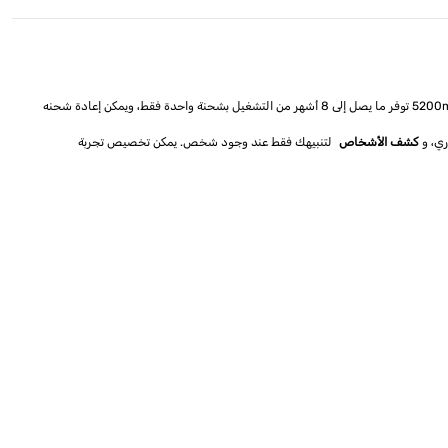
بين أحدث تقنيات الأمان وسهولة الاستخدام، ليضمن حماية منزلك والبقاء على اتصال دائم. يعمل ببطارية قوية بسعة 5200mAh توفر ما يصل إلى 8 أشهر من التشغيل بشحنة واحدة فقط، ويمكن إعادة شحنه
ي، و
كشف الأشخاص
لتنبيهك فقط عند وجود شخص. يمكن تخصيص تجربة