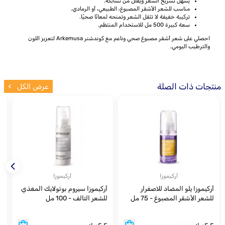
يسهل تسريح الشعر ويقلل من تشابكه.
مناسب للشعر الأشقر المصبوغ، الطبيعي، أو الرمادي.
تركيبة خفيفة لا تثقل الشعر وتمنحه لمعانًا صحيًا.
سعة كبيرة 500 مل للاستخدام المنتظم.
احصلي على شعر أشقر مصبوغ صحي وناعم مع كوندشنر Arkemusa لتعزيز اللون
والترطيب اليومي.
منتجات ذات الصلة
عرض الكل
أركيموزا
أركيموزا
أركيموزا يلو المضاد للاصفرار
أركيموزا سيروم بوتولايك المغذي
أ
للشعر الأشقر المصبوغ - 75 مل
للشعر التالف - 100 مل
ا