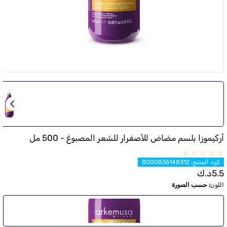
أركيموزا بلسم مضاض للأصفرار للشعر المصبوغ - 500 مل
كود المنتج
:
8000836148312
5.5
د.ك
اللون
:
حسب الصورة