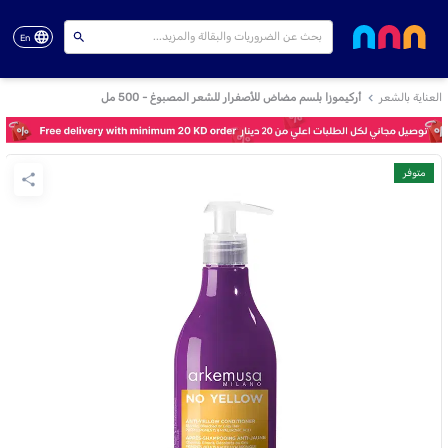
En
العناية بالشعر
أركيموزا بلسم مضاض للأصفرار للشعر المصبوغ - 500 مل
متوفر