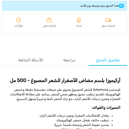
هذا المنتج سيتم توصيله يوم الأحد
توصيل سريع
ضمان
إرجاع مجاني
دفع آمن
تفاصيل المنتج
مراجعة
الأسئلة الشائعة
أركيموزا بلسم مضاض للأصفرار للشعر المصبوغ - 500 مل
كوندشنر Arkemusa للشعر المصبوغ يحتوي على صبغات بنفسجية دقيقة وحمض
الهيالورونيك لتقديم ترطيب عميق ومظهر صحي للشعر. يساعد على معادلة الانعكاسات
الصفراء وتعزيز درجات الأشقر البارد، مع ترك الشعر ناعمًا وحريريًا وسهل التسريح.
المميزات والفوائد:
يعادل الانعكاسات الصفراء ويعزز درجات الأشقر البارد.
ترطيب مكثف بفضل حمض الهيالورونيك.
يحسن نعومة الشعر ويمنحه ملمسًا حريريًا.