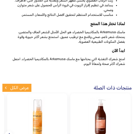
زيت الرمان العضوي يحسن مظهر الشعر ويغذيه من الجذور حتى الأطراف.
يساعد في تنظيم إفراز الزيوت في فروة الرأس للحصول على شعر متوازن
وصحي.
مناسب للاستخدام المنتظم لتحقيق أفضل النتائج واللمعان المستمر.
لماذا تختار هذا المنتج
ماسك Arkemusa بالمكاديميا الخضراء هو الحل الأمثل للشعر الجاف والمتضرر،
يمنحك شعر ناعم، صحي ولامع مع ترطيب عميق. استمتع بشعر أكثر حيوية وقوة
بفضل المكونات الطبيعية العضوية.
ابدأ الآن
امنح شعرك التغذية التي يحتاجها مع ماسك Arkemusa بالمكاديميا الخضراء. اجعل
شعرك أكثر صحة ولمعاناً اليوم.
منتجات ذات الصلة
عرض الكل