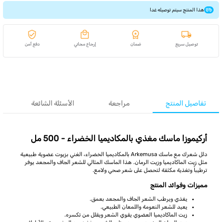
هذا المنتج سيتم توصيله غدا
توصيل سريع
ضمان
إرجاع مجاني
دفع آمن
تفاصيل المنتج
مراجعة
الأسئلة الشائعة
أركيموزا ماسك مغذي بالمكاديميا الخضراء - 500 مل
دلل شعرك مع ماسك Arkemusa بالمكاديميا الخضراء، الغني بزيوت عضوية طبيعية
مثل زيت الماكاديميا وزيت الرمان. هذا الماسك المثالي للشعر الجاف والمجعد يوفر
ترطيباً وتغذية مكثفة لتحصل على شعر صحي ولامع.
مميزات وفوائد المنتج
يغذي ويرطب الشعر الجاف والمجعد بعمق.
يعيد للشعر النعومة واللمعان الطبيعي.
زيت الماكاديميا العضوي يقوي الشعر ويقلل من تكسره.