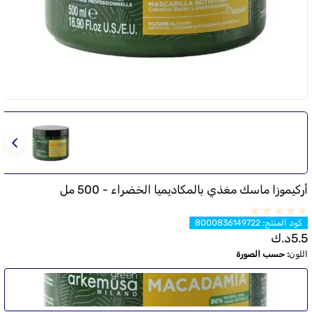
أركيموزا ماسك مغذي بالمكاديميا الخضراء - 500 مل
كود المنتج
:
8000836149722
5.5
د.ك
اللون
:
حسب الصورة