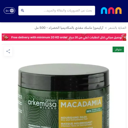
En
العناية بالشعر
أركيموزا ماسك مغذي بالمكاديميا الخضراء - 500 مل
متوفر