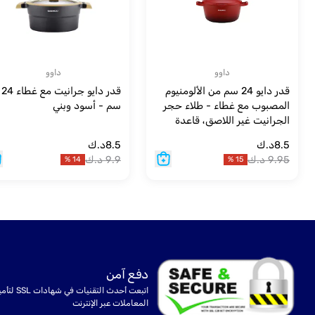
داوو
داوو
قدر دايو 24 سم من الألومنيوم
قدر دايو جرانيت مع غطاء 24
المصبوب مع غطاء - طلاء حجر
سم - أسود وبني
الجرانيت غير اللاصق، قاعدة
حثية كاملة، آمن للاستخدام في
8.5
د.ك
8.5
د.ك
الفرن، خالٍ من المواد الكيميائية،
9.95
د.ك
9.9
د.ك
%
14
%
15
لون أحمر - 4.1 لتر
دفع آمن
اتبعت أحدث التقنيات في شهادا
المعاملات عبر الإنترنت