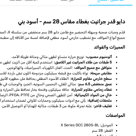
دايو قدر جرانيت بغطاء مقاس 28 سم - أسود بني
جميع أنواع المواقد، مع تشطيب خارجي أسود مطفي لإضافة لمسة من الأناقة إلى مطبخ
المميزات والفوائد
ألومنيوم مصبوب:
توزيع حرارة متساوٍ لطهي مثالي ومتانة طويلة الأمد.
5 طبقات من طلاء الجرانيت غير اللاصق:
استخدم كمية أقل من الزيت لطهي 
متوافق مع جميع المواقد:
الحث، الغاز، الكهرباء، السيراميك، والهالوجين.
مقابض مريحة:
نواة باكليت مع قبضة سيليكون مزدوجة اللون تبقى باردة للاست
سطح خارجي مقاوم للحرارة:
الطلاء الأسود المطفي يحافظ على مظهره الأنيق 
عمق منخفض 6.5 سم:
مثالي للقلي، التحمير، السوتيه، الخبز، والوجبات ف
غطاء زجاجي مقاوم للحرارة:
حافة سيليكون وفتحة بخار تحافظ على الحرارة وال
خالٍ من المواد الكيميائية:
آمن للطهي الصحي وخالٍ من PFOA، PTFE، الرصاص، والكادميوم.
ملحقات إضافية:
يأتي مع أدوات سيليكون وحمايات للأواني لضمان استخدام آ
تغليف فاخر:
علبة تجزئة ملونة من 3 طبقات، مثالية للهدايا أو التوصيل الآمن.
المواصفات
الموديل: X Series DCC 280S-BL
القطر: 28 سم