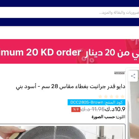
دايو قدر جرانيت بغطاء مقاس 28 سم - أسود بني
كود المنتج
:
DCC280S-Brown
10.9
د.ك
11.95
د.ك
%
9
اللون
:
حسب الصورة