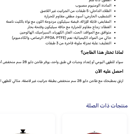
العمق: 6.5 سم
المادة: ألومنيوم مصبوب
الطلاء الداخلي: 5 طبقات من الجرانيت غير اللاصق
التشطيب الخارجي: أسود مطفي مقاوم للحرارة
المقابض: قابلة للإزالة، قبضة سيليكون مزدوجة اللون مع نواة باكليت ناعمة
الغطاء: زجاج مقاوم للحرارة مع حافة سيليكون وفتحة بخار
متوافق مع المواقد: الحث، الغاز، الكهرباء، السيراميك، الهالوجين
خالي من المواد الكيميائية: نعم (PFOA، PTFE، الرصاص، والكادميوم)
التغليف: علبة تجزئة ملونة فاخرة من 3 طبقات
لماذا تختار هذا الطاجن؟
سواء للطهي اليومي أو إعداد وجبات في طبق واحد، يوفر طاجن دايو 28 سم منخفض أداءً ممتازًا، متانة، وطهي صحي. تصميمه المريح، الطلاء غير اللاصق، والسطح الخارجي المقاوم للحرارة يجعل تجربة الطهي سهلة وممتعة.
احصل عليه الآن
ارتقِ بمطبخك مع طاجن دايو 28 سم منخفض بطبقة جرانيت غير لاصقة. مثالي للطهي اليومي، الوجبات في طبق واحد، والهدايا. اطلب الآن للحصول على جودة فائقة وسهولة في الاستخدام.
منتجات ذات الصلة