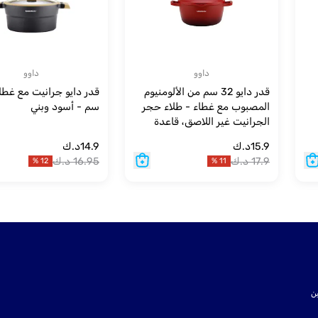
داوو
داوو
قدر دايو 32 سم من الألومنيوم
المصبوب مع غطاء - طلاء حجر
سم - أسود وبني
الجرانيت غير اللاصق، قاعدة
حثية كاملة، آمن للاستخدام في
15.9
د.ك
14.9
د.ك
الفرن، خالٍ من المواد الكيميائية،
17.9
د.ك
16.95
د.ك
%
12
%
11
لون أحمر - 9.5 لتر
ت SSL لتأمين