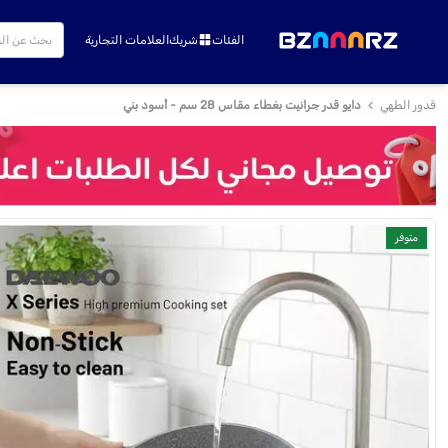
الفئات
شريك
العلامات التجارية
قدور الطهي
دايو قدر جرانيت بغطاء مقاس 28 سم - أسود بني
متوفر