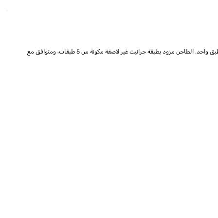
قدّم وجبات صحية وسهلة التحضير مع طاجن دايو 28 سم منخفض من سلسلة X، المصنوع من الألومنيوم المصبوب. بعمق 6.5 سم، مثالي للقلي، التحمير، الخبز، وإعداد وجبات في طبق واحد. الطاجن مزود بطبقة جرانيت غير لاصقة مكونة من 5 طبقات، ومتوافق مع