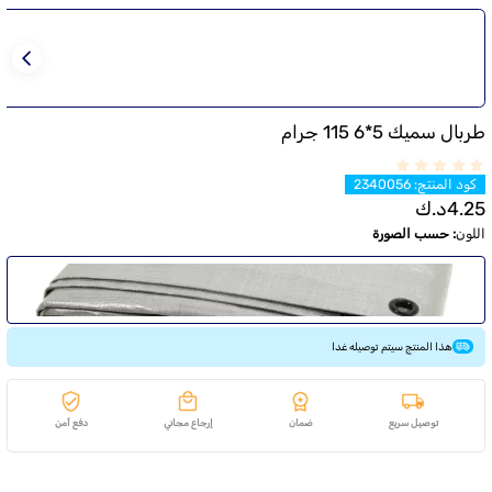
طربال سميك 5*6 115 جرام
كود المنتج
:
2340056
4.25
د.ك
اللون
:
حسب الصورة
هذا المنتج سيتم توصيله غدا
توصيل سريع
ضمان
إرجاع مجاني
دفع آمن