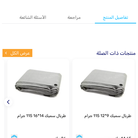
تفاصيل المنتج
مراجعة
الأسئلة الشائعة
منتجات ذات الصلة
عرض الكل
طربال سميك 9*12 115 جرام
طربال سميك 14*16 115 جرام
ط