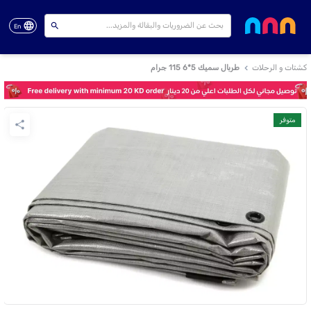
En
كشتات و الرحلات
طربال سميك 5*6 115 جرام
متوفر