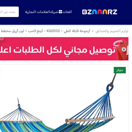
الفئات
شريك
العلامات التجارية
لوازم التخييم والحدائق
أرجوحة قابلة للطي – KG2002 – كينغ كامب – لون أزرق مخطط
متوفر