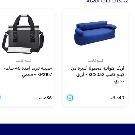
منتجات ذات الصلة
كينج كامب
كينج كامب
أريكة هوائية محمولة كبيرة من
حقيبة تبريد لمدة 48 ساعة
كينج كامب KC2032 - أزرق
KP2107 - فحمي
بحري
40
د.ك
36
د.ك