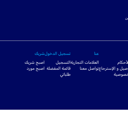
ت SSL لتأمين
عنا
تسجيل الدخول
شريك
أحكام
العلامات التجارية
التسجيل
اصبح شريك
صيل و الإسترجاع
تواصل معنا
قائمة المفضلة
اصبح مورد
خصوصية
طلباتي