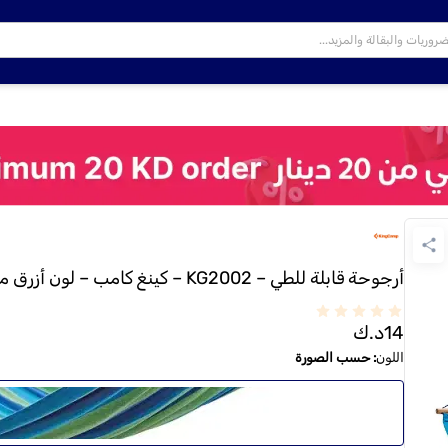
أرجوحة قابلة للطي – KG2002 – كينغ كامب – لون أزرق مخطط
14
د.ك
اللون
:
حسب الصورة