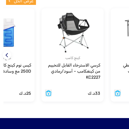
عرض الكل
كينج كامب
كينج كا
لطي
كرسي الاسترخاء القابل للتخييم
كيس نوم كينج كام
من كينغكامب – أسود/رمادي
250D مع وسادة – لون أزرق
KC2227
33
د.ك
25
د.ك