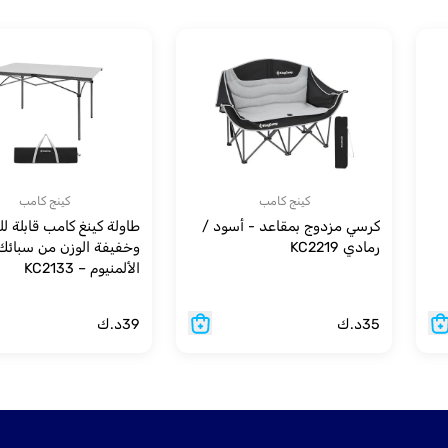
كينج كامب
كينج كامب
كرسي مزدوج بمقاعد - أسود /
طاولة كينغ كامب قابلة ل
رمادي KC2219
وخفيفة الوزن من سبائك
الألمنيوم – KC2133
35
د.ك
39
د.ك