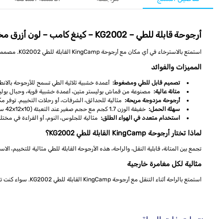
أرجوحة قابلة للطي – KG2002 – كينغ كامب – لون أزرق مخطط
استمتع بالاسترخاء في أي مكان مع أرجوحة KingCamp القابلة للطي KG2002. مصممة للتخييم في عطلة نهاية الأسبوع، الجلوس في الحديقة، أو الاسترخاء على الشرفة، تجمع هذه الأرجوحة المحمولة بين الراحة والمتانة والتصميم المدمج لمغامراتك الخارجية.
المميزات والفوائد
تصميم قابل للطي ومضغوط:
أعمدة خشبية ثلاثية الطي تسمح للأرجوحة بالا
متانة عالية:
مصنوعة من قماش بوليستر متين، أعمدة خشبية قوية، وحبال بول
أرجوحة مزدوجة مريحة:
مثالية للحدائق، الشرفات، أو رحلات التخييم. توفر مكانًا
سهلة الحمل:
خفيفة الوزن 1.7 كجم مع حجم صغير عند التعبئة (42x12x10 سم)، ما يجعلها مثالية للسفر أو الرحلات اليومية.
استخدام متعدد في الهواء الطلق:
مثالية للجلوس، النوم، أو القراءة في مختلف
لماذا تختار أرجوحة KingCamp القابلة للطي KG2002؟
تجمع بين المتانة، قابلية النقل، والراحة، هذه الأرجوحة القابلة للطي مثالية للتخييم، ا
مثالية لكل مغامرة خارجية
استمتع بالراحة أثناء التنقل مع أرجوحة KingCamp القابلة للطي KG2002. سواء كنت تتخيّم، تسترخي في حديقتك، أو تقضي يومًا في الحديقة، فهي توفر تجربة استرخاء محمولة ممتازة.