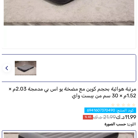
مرتبة هوائية بحجم كوين مع مضخة يو اس بي مدمجة 2.03م ×
1.52م × 30 سم من بيست واي
كود المنتج
:
6941607370490
11.99
د.ك
21.99
د.ك
%
45
اللون
:
حسب الصورة