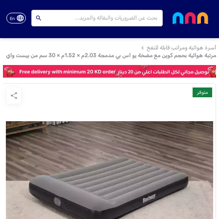
En
أسرة هوائية ومراتب قابلة للنفخ
مرتبة هوائية بحجم كوين مع مضخة يو اس بي مدمجة 2.03م × 1.52م × 30 سم من بيست واي
متوفر