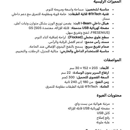
المميزات الرئيسية
مناسبة لشخصين:
مساحة واسعة ومريحة للنوم.
تقنية TriTech® ثلاثية الطبقات:
خامة قوية ومقاومة للتمزق مع دعم داخلي
ممتاز.
هيكل داخلي I-Beam ثابت:
يضمن توزيع الوزن بشكل متوازن وثبات أعلى.
مضخة كهربائية USB مدمجة:
قابلة للإزالة، معتمدة GS (SGS
FRESENIUS)، لنفخ وتفريغ سهل.
سطح علوي مخملي (Flocked):
لراحة إضافية أثناء النوم.
مسند رأس مدمج:
لدعم أفضل للرقبة والرأس.
صمام تفريغ سريع:
يسمح بالنفخ اليدوي الإضافي عند الحاجة.
مناسبة للاستخدام الداخلي والخارجي:
مثالية للمنزل، الرحلات، والتخييم.
المواصفات
الأبعاد:
203 × 152 × 30 سم
ارتفاع السرير بدون الوسادة:
22 سم
السعة القصوى للتحميل:
300 كجم
زمن النفخ:
من 180 إلى 240 ثانية
الخامة:
TriTech® ثلاثية الطبقات مقاومة للتمزق
محتويات العبوة
مرتبة هوائية من بست واي
مضخة كهربائية USB قابلة للإزالة
كابل USB
رقع إصلاح
علبة ملونة