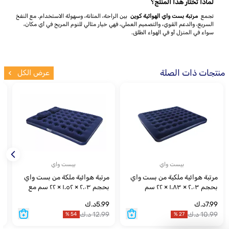
لماذا تختار هذا المنتج؟
تجمع
مرتبة بست واي الهوائية كوين
بين الراحة، المتانة، وسهولة الاستخدام. مع النفخ
السريع، والدعم القوي، والتصميم العملي، فهي خيار مثالي للنوم المريح في أي مكان،
سواء في المنزل أو في الهواء الطلق.
منتجات ذات الصلة
عرض الكل
بيست واي
بيست واي
مرتبة هوائية ملكية من بست واي
مرتبة هوائية ملكة من بست واي
م
بحجم ٢.٠٣ × ١.٨٣ × ٢٢ سم
بحجم ٢.٠٣ × ١.٥٢ × ٢٢ سم مع
مضخة يدوية، وسادتين
س
7.99
د.ك
5.99
د.ك
9
10.99
د.ك
12.99
د.ك
5
%
54
%
27