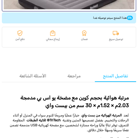
هذا المنتج سيتم توصيله غدا
توصيل سريع
ضمان
إرجاع مجاني
دفع آمن
تفاصيل المنتج
مراجعة
الأسئلة الشائعة
مرتبة هوائية بحجم كوين مع مضخة يو اس بي مدمجة
2.03م × 1.52م × 30 سم من بيست واي
تُعد
المرتبة الهوائية من بست واي
خيارًا عمليًا ومريحًا للنوم سواء في المنزل أو أثناء
الرحلات والتخييم. بفضل تصميمها المتين وتقنية
TriTech® ثلاثية الطبقات
المقاومة
للتمزق، توفر ثباتًا عاليًا وراحة ممتازة لشخصين، مع مضخة كهربائية USB مدمجة تضمن
نفخًا سريعًا وسهلًا خلال دقائق.