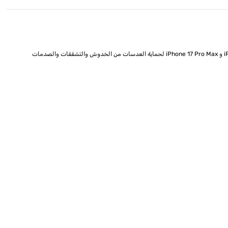
تعتمد الهواتف الذكية الحديثة على أنظمة تصوير قوية، وحماية عدسات الكاميرا أمر بالغ الأهمية. تم تصميم واقي عدسة الكاميرا PanzerGlass PicturePerfect لهاتف iPhone 17 Pro و iPhone 17 Pro Max لحماية العدسات من الخدوش والتشققات والصدمات