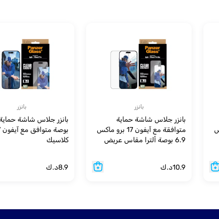
بانزر
بانزر
بانزر جلاس شاشة حماية
ماكس
متوافقة مع آيفون 17 برو ماكس
6.9 بوصة ألترا مقاس عريض
كلاسيك
للغاية مع EasyAligner
10.9
د.ك
8.9
د.ك