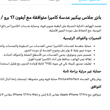
بانزر جلاس بيكبير عدسة كاميرا متوافقة مع آيفون 17 برو / برو ماكس 6.3 / 6.9 بوصة
اليومية، مع الحفاظ على جودة الصور الأصلية.
المميزات والفوائد الرئيسية
حماية متقدمة لعدسات الكاميرا: تحمي العدسات من السقوط والصدمات والخ
جودة صور نقية: لا يؤثر على وضوح العدسة أو جودة الصور.
تصميم متين وموثوق: يحمي العدسات من الأسطح الصلبة والحواف الحادة.
إطالة عمر الهاتف: يحافظ على أداء الكاميرا لفترة أطول.
تغليف صديق للبيئة: يأتي في عبوة FSC™ قابلة لإعادة التدوير مع تقليل استخدام الورق.
حماية غير مرئية براحة تامة
يوفر واقي العدسة PicturePerfect حماية قوية وغير ملحوظة، ليمنحك راحة البال أثناء التصوير دون التأثير على شكل أو أداء الكاميرا.
التوافق
متوافق مع Apple iPhone 17 Pro مقاس 6.3 إنش و iPhone 17 Pro Max مقاس 6.9 إنش.