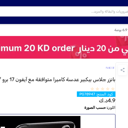
بانزر جلاس بيكبير عدسة كاميرا متوافقة مع آيفون 17 برو / برو ماكس 6.3 / 6.9 بوصة
كود المنتج
:
PG78947
4.9
د.ك
اللون
:
حسب الصورة