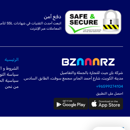
دفع آمن
اتبعت أحدث التقنيات في شهادا
المعاملات عبر الإنترنت
الرئيسية
الشروط و ال
شركة بازر جيت للتجارة بالجملة والتفاصيل
سياسة التو
مدينة الكويت، شارع أحمد الجابر، مجمع سوفت، الطابق السادس.
سياسية ال
+96599274104
من نحن
احصل على التطبيق