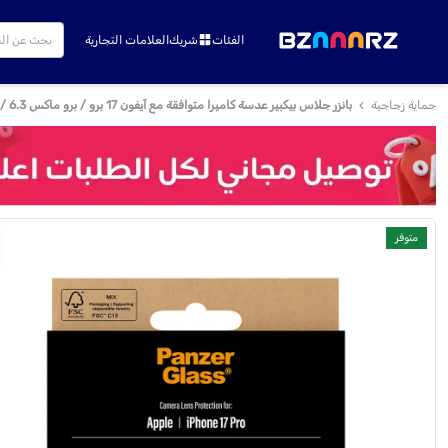
الفئات
شريك
العلامات التجارية
حماية زجاجية
بانزر جلاس بيكبير عدسة كاميرا متوافقة مع آيفون 17 برو / برو ماكس 6.3 / 6.9 بوصة
متوفر