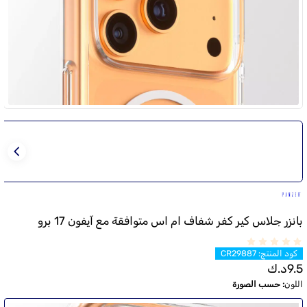
بانزر جلاس كير كفر شفاف ام اس متوافقة مع آيفون 17 برو
كود المنتج
:
CR29887
9.5
د.ك
اللون
:
حسب الصورة