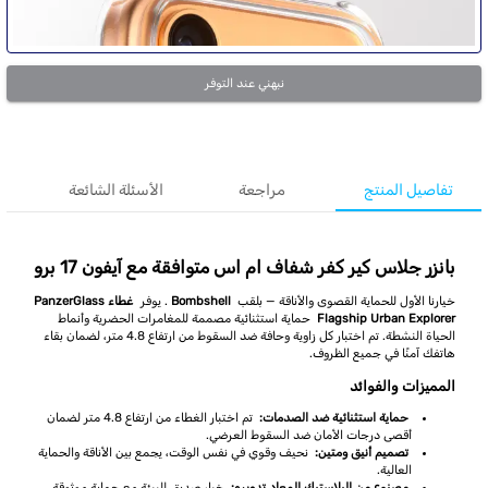
نبهني عند التوفر
تفاصيل المنتج
مراجعة
الأسئلة الشائعة
بانزر جلاس كير كفر شفاف ام اس متوافقة مع آيفون 17 برو
خيارنا الأول للحماية القصوى والأناقة — بلقب
Bombshell
. يوفر
غطاء PanzerGlass
Flagship Urban Explorer
حماية استثنائية مصممة للمغامرات الحضرية وأنماط
الحياة النشطة. تم اختبار كل زاوية وحافة ضد السقوط من ارتفاع 4.8 متر، لضمان بقاء
هاتفك آمنًا في جميع الظروف.
المميزات والفوائد
حماية استثنائية ضد الصدمات:
تم اختبار الغطاء من ارتفاع 4.8 متر لضمان
أقصى درجات الأمان ضد السقوط العرضي.
تصميم أنيق ومتين:
نحيف وقوي في نفس الوقت، يجمع بين الأناقة والحماية
العالية.
مصنوع من البلاستيك المعاد تدويره:
خيار صديق للبيئة مع حماية موثوقة