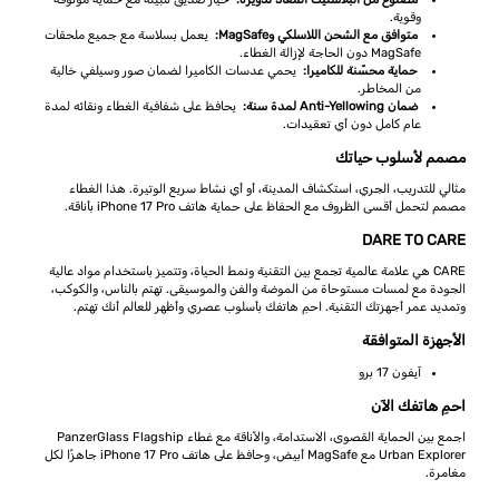
وقوية.
متوافق مع الشحن اللاسلكي وMagSafe:
يعمل بسلاسة مع جميع ملحقات
MagSafe دون الحاجة لإزالة الغطاء.
حماية محسّنة للكاميرا:
يحمي عدسات الكاميرا لضمان صور وسيلفي خالية
من المخاطر.
ضمان Anti-Yellowing لمدة سنة:
يحافظ على شفافية الغطاء ونقائه لمدة
عام كامل دون أي تعقيدات.
مصمم لأسلوب حياتك
مثالي للتدريب، الجري، استكشاف المدينة، أو أي نشاط سريع الوتيرة. هذا الغطاء
مصمم لتحمل أقسى الظروف مع الحفاظ على حماية هاتف iPhone 17 Pro بأناقة.
DARE TO CARE
CARE هي علامة عالمية تجمع بين التقنية ونمط الحياة، وتتميز باستخدام مواد عالية
الجودة مع لمسات مستوحاة من الموضة والفن والموسيقى. تهتم بالناس، والكوكب،
وتمديد عمر أجهزتك التقنية. احمِ هاتفك بأسلوب عصري وأظهر للعالم أنك تهتم.
الأجهزة المتوافقة
آيفون 17 برو
احمِ هاتفك الآن
اجمع بين الحماية القصوى، الاستدامة، والأناقة مع غطاء PanzerGlass Flagship
Urban Explorer مع MagSafe أبيض، وحافظ على هاتف iPhone 17 Pro جاهزًا لكل
مغامرة.