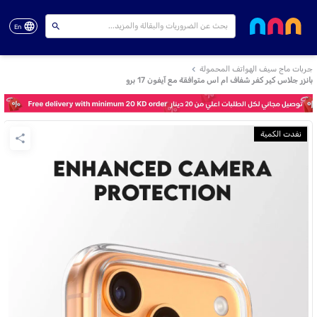
En
جربات ماج سيف الهواتف المحمولة
بانزر جلاس كير كفر شفاف ام اس متوافقة مع آيفون 17 برو
نفدت الكمية