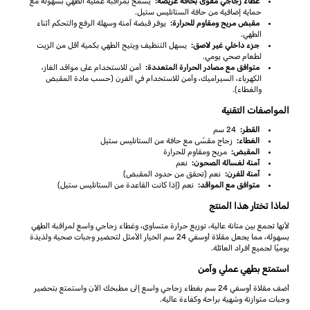
غطاء زجاجي مقوى بحافة عريضة:
يسمح بمراقبة عملية الطهي بسهولة مع
حماية إضافية من حافة الستانليس ستيل.
مقبض مريح ومقاوم للحرارة:
يوفر قبضة آمنة وسهلة الرفع والتحكم أثناء
الطهي.
جزء داخلي غير لاصق:
يسهل التنظيف ويتيح الطهي بكمية أقل من الزيت
لطعام صحي يومي.
متوافق مع مصادر الحرارة المتعددة:
آمن للاستخدام على مواقد الغاز،
الكهرباء، السيراميك، وآمن للاستخدام في الفرن (حسب مادة المقبض
والغطاء).
المواصفات التقنية
القطر:
24 سم
الغطاء:
زجاج مقسّى مع حافة من الستانليس ستيل
المقبض:
مريح ومقاوم للحرارة
آمنة لغسالة الصحون:
نعم
آمنة للفرن:
نعم (تحقق من حدود المقبض)
متوافق مع المواقد:
نعم (إذا كانت القاعدة من الستانليس ستيل)
لماذا تختار هذا المنتج
لأنها تجمع بين متانة عالية، توزيع حرارة متساوي، وغطاء زجاجي واسع لمراقبة الطهي
بسهولة، مما يجعل مقلاة أوسفي 24 سم الخيار الأمثل لتحضير وجبات صحية ولذيذة
يوميًا لجميع أفراد العائلة.
استمتع بطهي عملي وآمن
أضف مقلاة أوسفي 24 سم بغطاء زجاجي واسع إلى مطبخك الآن واستمتع بتحضير
وجبات متوازنة وشهية براحة وكفاءة عالية.