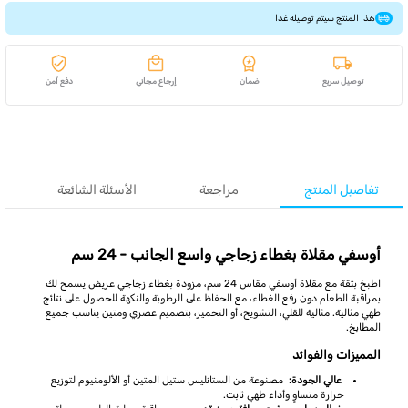
هذا المنتج سيتم توصيله غدا
توصيل سريع
ضمان
إرجاع مجاني
دفع آمن
تفاصيل المنتج
مراجعة
الأسئلة الشائعة
أوسفي مقلاة بغطاء زجاجي واسع الجانب - 24 سم
اطبخ بثقة مع مقلاة أوسفي مقاس 24 سم، مزودة بغطاء زجاجي عريض يسمح لك
بمراقبة الطعام دون رفع الغطاء، مع الحفاظ على الرطوبة والنكهة للحصول على نتائج
طهي مثالية. مثالية للقلي، التشويح، أو التحمير، بتصميم عصري ومتين يناسب جميع
المطابخ.
المميزات والفوائد
عالي الجودة:
مصنوعة من الستانليس ستيل المتين أو الألومنيوم لتوزيع
حرارة متساوٍ وأداء طهي ثابت.