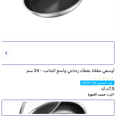
أوسفي مقلاة بغطاء زجاجي واسع الجانب - 24 سم
كود المنتج
:
OSFE-124
7.5
د.ك
اللون
:
حسب الصورة