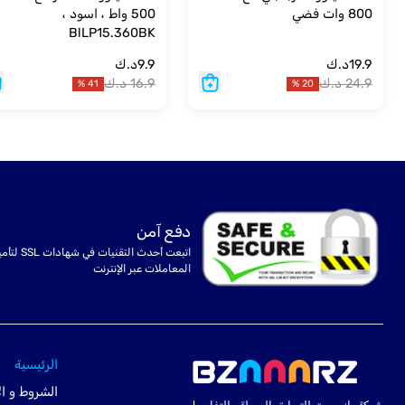
800 وات فضي
500 واط ، اسود ،
BlLP15.360BK
19.9
د.ك
9.9
د.ك
24.9
د.ك
16.9
د.ك
%
41
%
20
دفع آمن
اتبعت أحدث التقنيات في شهادا
المعاملات عبر الإنترنت
الرئيسية
الشروط و ال