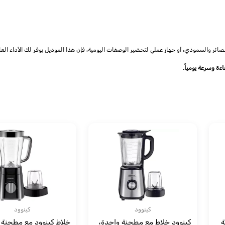
 والسموذي، أو جهاز عملي لتحضير الوصفات اليومية، فإن هذا الموديل يوفر لك الأداء العال
كينوود
كينوود
نة
كينوود خلاط مع مطحنة واحدة،
خلاط كينوود مع مطحنة 