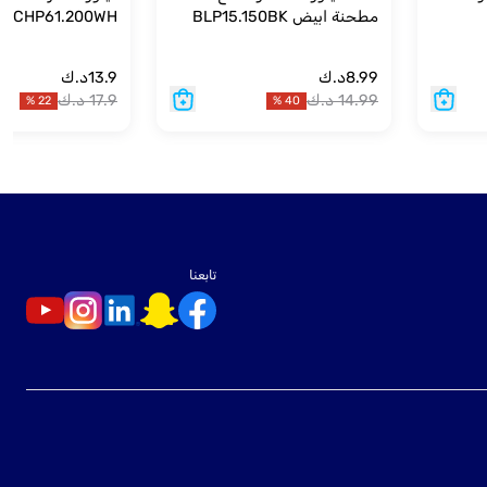
مطحنة ابيض BLP15.150BK
CHP61.200WH
8.99
د.ك
13.9
د.ك
14.99
د.ك
17.9
د.ك
%
22
%
40
تابعنا