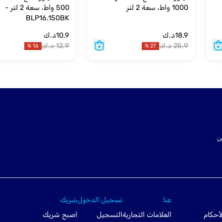
1000 واط، سعة 2 لتر
500 واط، سعة 2 لتر -
BLP16.150BK
18.9
د.ك
10.9
د.ك
25.9
د.ك
12.9
د.ك
%
16
%
27
ت SSL لتأمين
عنا
تسجيل الدخول
شريك
أحكام
العلامات التجارية
التسجيل
اصبح شريك