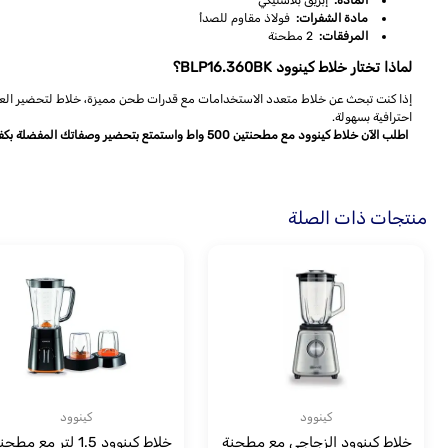
المادة:
إبريق بلاستيكي
مادة الشفرات:
فولاذ مقاوم للصدأ
المرفقات:
2 مطحنة
لماذا تختار خلاط كينوود BLP16.360BK؟
إذا كنت تبحث عن خلاط متعدد الاستخدامات مع قدرات طحن مميزة، خلاط لتحضير العصائر
احترافية بسهولة.
اطلب الآن خلاط كينوود مع مطحنتين 500 واط واستمتع بتحضير وصفاتك المفضلة بكفاءة وسرعة يومياً.
منتجات ذات الصلة
كينوود
كينوود
خلاط كينوود الزجاجي مع مطحنة
خلاط كينوود 1.5 لتر مع مطح