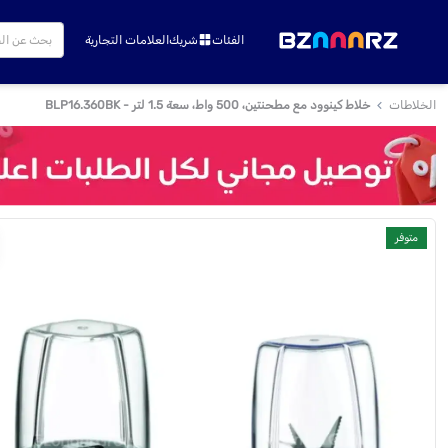
الفئات
شريك
العلامات التجارية
الخلاطات
خلاط كينوود مع مطحنتين، 500 واط، سعة 1.5 لتر - BLP16.360BK
متوفر