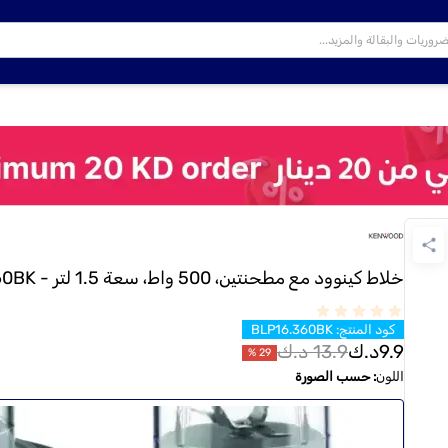
خلاط كينوود مع مطحنتين، 500 واط، سعة 1.5 لتر - BLP16.360BK
كود المنتج
:
BLP16.360BK
9.9
د.ك
13.9
د.ك
%
29
اللون
:
حسب الصورة