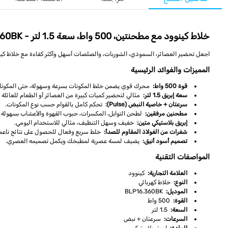
خلاط كينوود مع مطحنتين، 500 واط، سعة 1.5 لتر - BLP16.360BK
اجعل تحضير العصائر، السموذي، الشوربات، والصلصات أسهل وأكثر كفاءة مع خلاط كينوود BLP16.360BK. هذا الخلاط متعدد الاستخدامات يجمع بين القدرة على الخلط والطحن بفضل مطحنتين مرفقتين، مما يتيح لك طحن التوابل، المكسرات، وحبوب ا
المميزات والفوائد الرئيسية
قوة 500 واط:
محرك قوي يضمن خلط المكونات بسرعة وسهولة، حتى المكونات
سعة إبريق 1.5 لتر:
مثالي لتحضير كميات كبيرة من العصائر أو الطعام للعائلة 
سرعتان + خاصية النبض (Pulse):
تحكم كامل بالقوام حسب نوع المكونات.
مطحنين مرفقين:
لطحن التوابل، المكسرات، حبوب القهوة والأعشاب بسهولة و
إبريق بلاستيكي متين:
خفيف وسهل التنظيف، مثالي للاستخدام اليومي.
شفرات من الفولاذ المقاوم للصدأ:
خلط سريع وفعال للحصول على نتائج ناعم
تصميم أسود أنيق:
يضيف لمسة عصرية لمطبخك ويكمل تصميمه العصري.
المواصفات التقنية
العلامة التجارية:
كينوود
النوع:
خلاط كهربائي
الموديل:
BLP16.360BK
القوة:
500 واط
السعة:
1.5 لتر
السرعات:
سرعتان + نبض