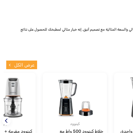
ي والسعة المثالية مع تصميم أنيق. إنه خيار مثالي لمطبخك للحصول على نتائج
عرض الكل
كينوود
كينوود
واحدة،
خلاط كينوود 500 واط مع
كينوود مفرمة + وع