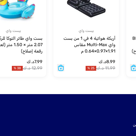
بيست واي
بيست واي
B
أريكة هوائية 4 في 1 من بست
بست واي طائر التوكا للر
واي Multi-Max مقاس
2.07 متر × 1.50
ح)
1.91×0.97×0.64 م
رقعة إصلاح)
8.99
د.ك
7.99
د.ك
11.99
د.ك
12.99
د.ك
%
38
%
25
ت SSL لتأمين