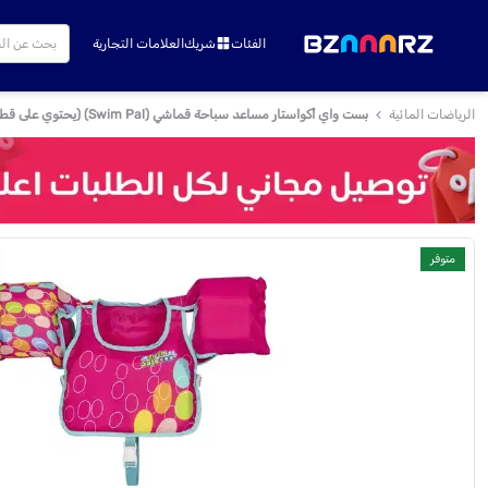
الفئات
شريك
العلامات التجارية
الرياضات المائية
بست واي أكواستار مساعد سباحة قماشي (Swim Pal) (يحتوي على قطعة واحدة بلونين متنوعين) مناسب لعمر 3-6 سنوات
متوفر