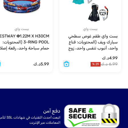
بيست واي
بيست واي
بست واي طقم غوص سطحي
ESTWAY Φ1.22M X H30CM
سبارك ويف (المحتويات: قناع
3-RING POOL (المحتويات:
واحد، أنبوب تنفس واحد، زوج
حمام سباحة واحد، رقعة إصلا
واحد من الزعانف، لونان
العمر 2+
4.99
د.ك
متنوعان، مقاس الزعانف: أمريكي
6.99
د.ك
5.99
د.ك
%
29
(8-12)؛ أوروبي (41-46)) للأعمار
14+ سنة
دفع آمن
اتبعت أحدث التقنيات في شهادا
المعاملات عبر الإنترنت