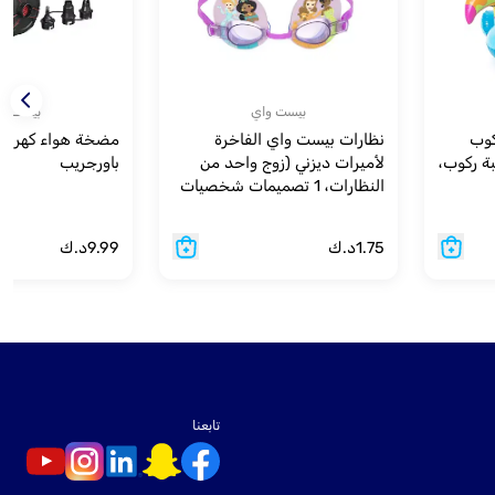
بيست واي
بيست و
كوب
نظارات بيست واي الفاخرة
مضخة هواء كهربائ
 متر (لعبة ركوب،
لأميرات ديزني (زوج واحد من
باورجريب
النظارات، 1 تصميمات شخصيات
متنوعة) لعمر 3 سنوات فما فوق
1.75
د.ك
9.99
د.ك
تابعنا