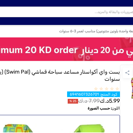
سنوات
كود المنتج
:
6941607326701
5.99
د.ك
7.99
د.ك
%
25
اللون
:
حسب الصورة