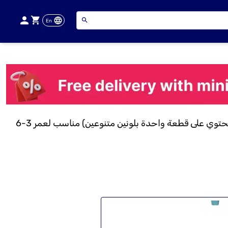
En
بست واي أكواستار مساعد سباحة قماشي (Swim Pal) (يحتوي على قطعة واحدة بلونين متنوعين) مناسب لعمر 3-6