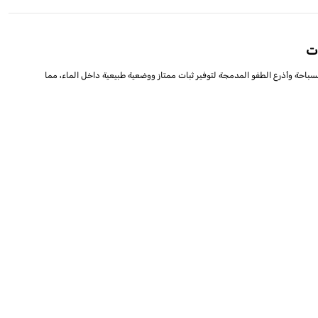
مصمم خصيصًا للأطفال من عمر 3 إلى 6 سنوات. يجمع هذا التصميم الذكي بين سترة السباحة وأذرع الطفو المدمجة لتوفير ثبات ممتاز ووضعية طبيعية داخل الماء، مما