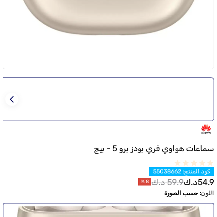
سماعات هواوي فري بودز برو 5 - بيج
كود المنتج
:
55038662
54.9
د.ك
59.9
د.ك
%
8
اللون
:
حسب الصورة