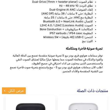
نظام الصوت: Dual-Drive (11mm + tweeter planar)
نطاق التردد: 10 Hz – 48 kHz
إلغاء الضوضاء: Dual-Engine AI ANC
البطارية: حتى 9 ساعات / 38 ساعة (ANC Off)
البطارية مع ANC: حتى 6 ساعات / 25 ساعة
الاتصال: Bluetooth 6.0 + NearLink Audio
الصوت: L2HC 4.0 / LDAC (Lossless Audio)
المكالمات: 4 ميكروفونات + Bone Conduction
المقاومة: IP57 earbuds / IP54 case
الشحن: USB-C (40 دقيقة) + Wireless 5W
اللون: بيج
تجربة صوتية فاخرة ومتكاملة
توفر سماعات هواوي فري بودز برو 5 تجربة صوتية متقدمة تجمع بين الدقة العالية
والقوة والذكاء في معالجة الصوت، مما يجعلها خيارًا مثاليًا لعشاق الصوت النقي
والمستخدمين الذين يبحثون عن أداء احترافي في جميع الظروف.
اطلب الآن سماعات هواوي فري بودز برو 5 - بيج واستمتع بتجربة صوت فاخرة تجمع
بين التقنية المتقدمة والأداء المتميز.
منتجات ذات الصلة
عرض الكل