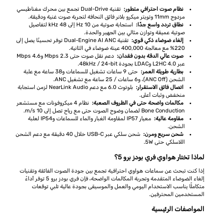
نظام صوت احترافي متطور:
تقنية Dual-Drive تجمع بين محرك مغناطيسي
مزدوج 11mm وتويتر ميكرو بلانر فائق النحافة لتجربة صوت غنية ودقيقة.
نطاق تردد واسع جدًا:
استجابة صوتية من 10 Hz إلى 48 kHz لتفاصيل
صوتية عميقة وتوازن مثالي بين الجهير والحدة.
إلغاء ضوضاء ذكي قوي:
تقنية Dual-Engine AI ANC توفر تحسينًا يصل إلى
220% مع معالجة 400,000 عينة ضوضاء في الثانية.
صوت عالي الدقة بدون فقدان:
دعم نقل صوت حتى 2.3 Mbps و4.6 Mbps
عبر L2HC 4.0 وLDAC بجودة 48kHz / 24-bit.
بطارية طويلة العمر:
حتى 9 ساعات تشغيل للسماعات و38 ساعة مع علبة
الشحن (ANC Off)، و6 ساعات / 25 ساعة مع تشغيل ANC.
اتصال فائق الاستقرار:
بلوتوث 6.0 مع دعم NearLink Audio لزمن استجابة
منخفض وثبات أعلى.
مكالمات واضحة حتى في الظروف الصعبة:
نظام 4 ميكروفونات مع مستشعر
Bone Conduction لضمان وضوح الصوت حتى مع رياح تصل إلى 10 m/s.
مقاومة عالية:
معيار IP57 لمقاومة الغبار والماء للسماعات وIP54 لعلبة
الشحن.
شحن سريع ومرن:
شحن سلكي عبر USB-C خلال 40 دقيقة مع دعم الشحن
اللاسلكي حتى 5W.
لماذا تختار هواوي فري بودز برو 5؟
إذا كنت تبحث عن سماعات هواوي احترافية تجمع بين جودة الصوت الفائقة وتقنيات
إلغاء الضوضاء المتقدمة وتجربة المكالمات الواضحة، فإن فري بودز برو 5 توفر أداءً
متكاملًا يناسب الاستخدام اليومي والعمل والموسيقى بجودة عالية تلبي توقعات
المستخدمين المحترفين.
المواصفات الرئيسية