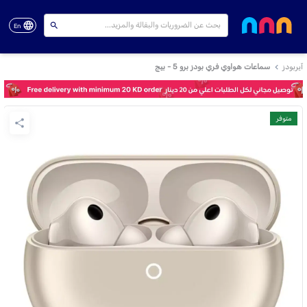
En
آيربودز
سماعات هواوي فري بودز برو 5 - بيج
متوفر