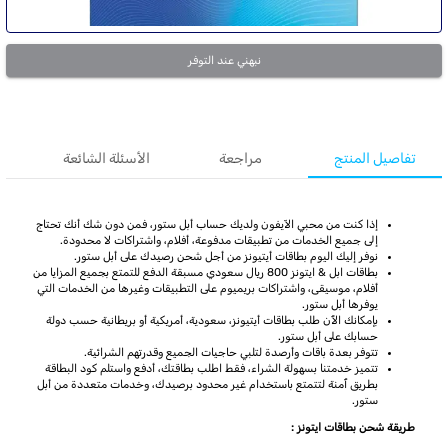
نبهني عند التوفر
تفاصيل المنتج
مراجعة
الأسئلة الشائعة
إذا كنت من محبي الآيفون ولديك حساب أبل ستور، فمن دون شك أنك تحتاج
إلى جميع الخدمات من تطبيقات مدفوعة، أفلام، واشتراكات لا محدودة.
نوفر إليك اليوم بطاقات أيتيونز من أجل شحن رصيدك على أبل ستور.
بطاقات ابل & ايتونز 800 ريال سعودي مسبقة الدفع للتمتع بجميع المزايا من
أفلام، موسيقى، واشتراكات بريميوم على التطبيقات وغيرها من الخدمات التي
يوفرها أبل ستور.
بإمكانك الٱن طلب بطاقات أيتيونز، سعودية، أمريكية أو بريطانية حسب دولة
حسابك على أبل ستور.
تتوفر بعدة باقات وأرصدة لتلبي حاجيات الجميع وقدرتهم الشرائية.
تتميز خدمتنا بسهولة الشراء، فقط اطلب بطاقتك، أدفع واستلم كود البطاقة
بطريق ٱمنة لتتمتع باستخدام غير محدود برصيدك، وخدمات متعددة من أبل
ستور.
طريقة شحن بطاقات ايتونز :