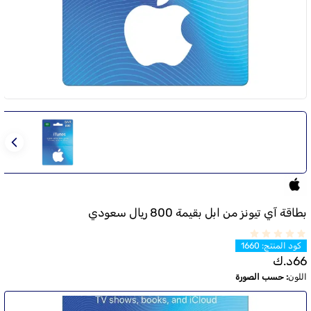
بطاقة آي تيونز من ابل بقيمة 800 ريال سعودي
كود المنتج
:
1660
66
د.ك
اللون
:
حسب الصورة