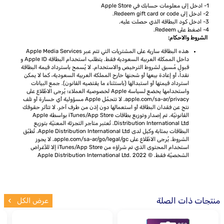
1- ادخل إلى معلومات حسابك في Apple Store
2- ادخل إلى Redeem gift card or code.
3- ادخل كود البطاقة الذي حصلت عليه.
4- اضغط على Redeem.
الشروط والاحكام:
هذه البطاقة سارية على المشتريات التي تتم عبر Apple Media Services
داخل الممكلة العربية السعودية فقط. يتطلب استخدام البطاقة Apple ID و
قبول مُسبق لشروط الترخيص والاستخدام. لا يُسمح باسترداد قيمة البطاقة
نقداً، أو إعادة بيعها أو شحنها خارج المملكة العربية السعودية، كما لا يمكن
استرداد قيمتها أو استبدالها (باستثناء ما يقتضيه القانون). جمع البيانات
واستخدامها يخضع لسياسة Apple لخصوصية العملاء؛ يُرجى الاطّلاع على
apple.com/sa-ar/privacy. لا تتحمّل Apple مسؤولية أي خسارة أو تلف
نتج عن فقدان البطاقة أو استعمالها دون إذن من طرف آخر. لا تتأثر حقوقك
القانونيّة. تم إصدار وتوزيع بطاقات iTunes/App Store بواسطة Apple
Distribution International Ltd. تُعتبر متاجر التجزئة المعنيّة بتوزيع
البطاقات بمثابة وكيل لدى Apple Distribution International Ltd. تُطبّق
الشروط. يُرجى الاطّلاع على apple.com/sa-ar/go/legal/gc. لا يجوز
استخدام المحتوى الذي تم شراؤه من iTunes/App Store إلا للأغراض
الشخصيّة فقط. © Apple Distribution International Ltd. 2022
منتجات ذات الصلة
عرض الكل