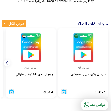
Play رمز هدية من Google Arizona LLC (يُشار إليها باسم "GAZ") .
منتجات ذات الصلة
عرض الكل
جوجل بلاي
جوجل بلاي
جوجل بلاي 7 ريال سعودي
جوجل بلاي 50 درهم إماراتي
ج
0.61
د.ك
4.4
د.ك
6
تواصل معنا