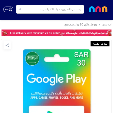
En
اب ستور
جوجل بلاي 30 ريال سعودي
نفدت الكمية