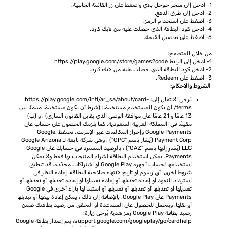
1- ادخل إلى متجر جوجل بلاي واضغط على زر القائمة الجانبية.
2- ادخل إلى طرق الدفع.
3- اضغط على استخدام الرمز.
4- ادخل كود البطاقة الذي حصلت عليه من لايك كارد.
5- اضغط على تحصيل القيمة.
من خلال المتصفح:
1- ادخل إلى الرابط
https://play.google.com/store/games?code
2- ادخل كود البطاقة الذي حصلت عليه من لايك كارد.
3- اضغط على Redeem.
الشروط والاحكام:
يُرجى الانتقال إلى: https://play.google.com/intl/ar_sa/about/card-
terms/ أن يكون المستخدم مستخدمًا: (شرط أن يكون مستخدمًا مدمنًا بين
13 عامًا و 21 عامًا على موافقة الوصي الذي يقابل القانون الساري) ، و (ب)
مقيمًا في االمملكة العربية السعودية. كما يلزمك الحصول على حساب على
Google Payments وإحراز المكالمات عبر الإنترنت. تحتفظ .Google
Payment Corp (يُشار باسم "GPC") ، وهي شركة تابعة لـ Google Arizona
LLC (يُشار إليها باسم "GAZ") ، بالرصيد المسترد في حسابك على Google
Payments. يمكن استخدام البطاقة لشراء المنتجات بها فقط ولا يمكن
استخدامها لحساب أجهزة Google Play أو اشتراكات محدّدة. قد تنطبق
شروط أخرى. أي رسوم أو تاريخ لانتهاء صلاحية البطاقة. إعادة النظر في
استرداد النقود أو إعادة تعديلها أو إعادة تعديلها أو إعادة تعديلها أو تعديلها أو
تعديلها أو تعديلها أو تعديلها أو تعديلها أو استبدالها بآراء أخرى في Google
Payments على Google Play. بالإضافة إلى ذلك ، يمكن إعادة بيعها أو تبديلها
أو نقلها. ويتحمل للحصول على المساعدة أو التحقّق من رصيد بطاقتك ضمن
رصيد بطاقة Google Play رمز هدية يُرجى زيارة:
support.google.com/googleplay/go/cardhelp، يتم إصدار بطاقة Google