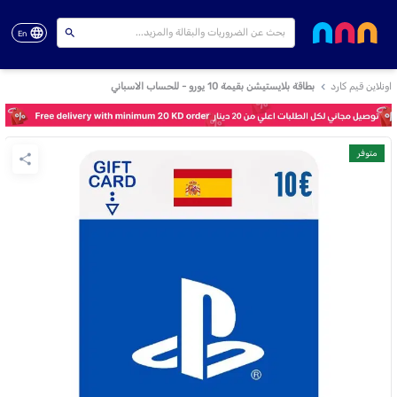
En
اونلاين قيم كارد
بطاقة بلايستيشن بقيمة 10 يورو - للحساب الاسباني
متوفر