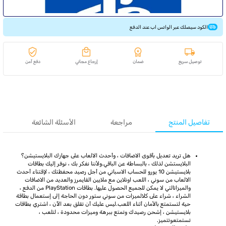
الكود سيصلك عبر الواتس اب عند الدفع
توصيل سريع
ضمان
إرجاع مجاني
دفع آمن
تفاصيل المنتج
مراجعة
الأسئلة الشائعة
هل تريد تعديل بأقوى الاضافات ، وأحدث الالعاب على جهازك البلايستيشن؟
البلايستشن لذلك ، بالبساطة عن الباقي.ولأننا نفكر بك ، نوفر إليك بطاقات
بلايستيشن 10 يورو للحساب الاسباني من أجل رصيد محفظتك ، لإقتناء أحدث
الالعاب من سوني ، اللعب اونلاين مع ملايين القايمرز والعديد من الاضافات
والميزاتالتي لا يمكن للجميع الحصول عليها. بطاقات PlayStation من الدفع ،
الشراء ، شراء على كلالميزات من سوني ستور دون الحاجة إلى إستعمال بطاقة
حية لتستمتع بالأمان أثناء اللعب.ليس عليك أن تقلق بعد الٱن ، اشتري بطاقات
بلايستيشن ، إشحن رصيدك وتمتع ببرهة وميزات محدودة ، لتلعب ،
تستمتعوتتميز.