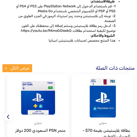
طريقةالاستخدام:
1- قم باستخدام الدخول إلى PlayStation Network على PS3 أو PS4 أو
PS5 أو PSP أو الكمبيوتر الشخصي باستخدام Media Go.
2- توجه إلى بلايستيشن وحدد رمز استرداد الرموز في الجزء العلوي من
الصفحة.
3- أدخل رمز بطاقة بلايستيشن وستتم إضافة إلى محفظتك على الفور.
توضيح لكيفية استخدام بطاقات https://youtu.be/R4moGDIeebQ
الشروط والاحكام:
هذا المنتج مخصص لحسابات بلايستيشن اسبانيا
منتجات ذات الصلة
عرض الكل
سوني
سوني
بطاقة بلايستيشن بقيمة 70$ -
متجر PSN السعودي 200 دولار
للحساب القطري
ل