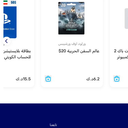
ورلود اوف ورشيبس
سوني
مورتال كومبات 11: كومبات باك 2
عالم السفن الحربية 20$
بيوتر
للحساب الكويتي
6.2
د.ك
15.5
د.ك
تابعنا