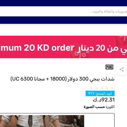
شدات ببجي 300 دولار (18000 + مجانا 6300 UC)
كود المنتج
:
977
92.31
د.ك
اللون
:
حسب الصورة