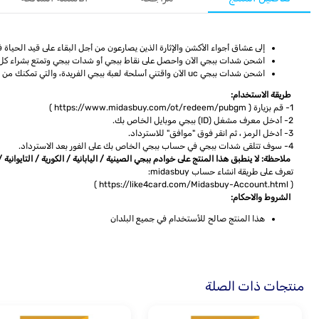
إلى عشاق أجواء الأكشن والإثارة الذين يصارعون من أجل البقاء على قيد الحياة في لعبة Pubg Mobile، يمكنكم الآن شحن شدات ببجي ، للحصول على المزيد من التشويق والمتعة والتحليق في عالم من 
اشحن شدات ببجي الآن واحصل على نقاط ببجي أو شدات ببجي وتمتع بشراء كل 
اشحن شدات ببجي uc الآن واقتني أسلحة لعبة ببجي الفريدة، والتي تمكنك من تحقيق فوز ساحق على أعدائك، ويمكنك كذلك اقتناء ملابس مختلفة ذات ألوان رائعة في اللعبة تميزك وسط زملائك.
طريقة الاستخدام:
1- قم بزيارة ( https://www.midasbuy.com/ot/redeem/pubgm )
2- أدخل معرف مشغل (ID) ببجي موبايل الخاص بك.
3- أدخل الرمز ، ثم انقر فوق "موافق" للاسترداد.
4- سوف تتلقى شدات ببجي في حساب ببجي الخاص بك على الفور بعد الاسترداد.
ملاحظة: لا ينطبق هذا المنتج على خوادم ببجي الصينية / اليابانية / الكورية / التايوانية / 
تعرف على طريقة انشاء حساب midasbuy:
( https://like4card.com/Midasbuy-Account.html )
الشروط والاحكام:
هذا المنتج صالح للأستخدام في جميع البلدان
منتجات ذات الصلة