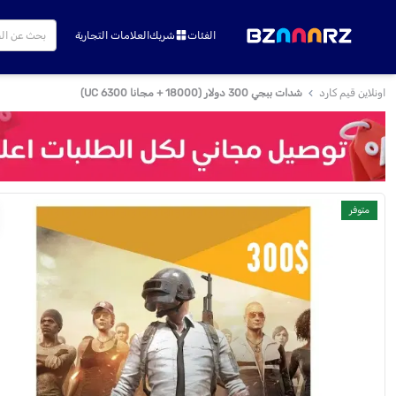
الفئات
شريك
العلامات التجارية
اونلاين قيم كارد
شدات ببجي 300 دولار (18000 + مجانا 6300 UC)
متوفر