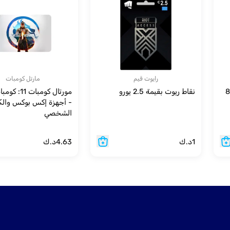
رايوت قيم
مارتل كومبات
 (8400
نقاط ريوت بقيمة 2.5 يورو
- أجهزة إكس بوكس والكم
الشخصي
1
د.ك
4.63
د.ك