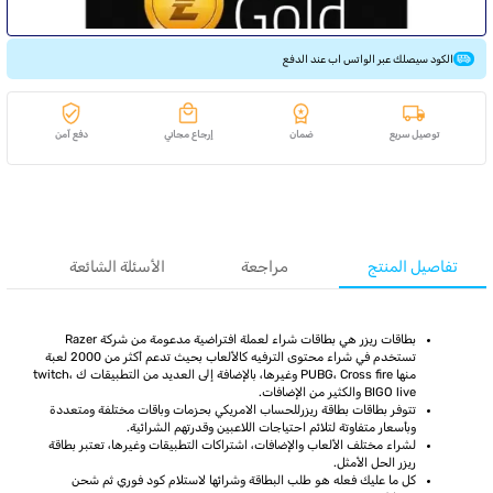
الكود سيصلك عبر الواتس اب عند الدفع
توصيل سريع
ضمان
إرجاع مجاني
دفع آمن
تفاصيل المنتج
مراجعة
الأسئلة الشائعة
بطاقات ريزر هي بطاقات شراء لعملة افتراضية مدعومة من شركة Razer
تستخدم في شراء محتوى الترفيه كالألعاب بحيث تدعم أكثر من 2000 لعبة
منها PUBG، Cross fire وغيرها، بالإضافة إلى العديد من التطبيقات ك twitch،
BIGO live والكثير من الإضافات.
تتوفر بطاقات بطاقة ريزرللحساب الامريكي بحزمات وباقات مختلفة ومتعددة
وبأسعار متفاوتة لتلائم احتياجات اللاعبين وقدرتهم الشرائية.
لشراء مختلف الألعاب والإضافات، اشتراكات التطبيقات وغيرها، تعتبر بطاقة
ريزر الحل الأمثل.
كل ما عليك فعله هو طلب البطاقة وشرائها لاستلام كود فوري ثم شحن