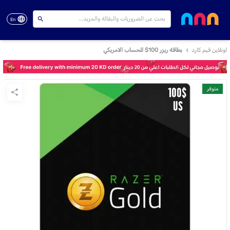
En
اونلاين قيم كارد
بطاقة ريزر 100$ للحساب الامريكي
متوفر