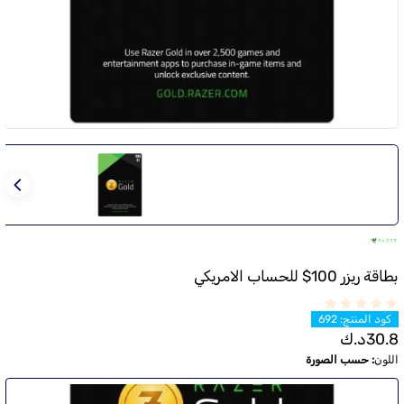
بطاقة ريزر 100$ للحساب الامريكي
كود المنتج
:
692
30.8
د.ك
اللون
:
حسب الصورة