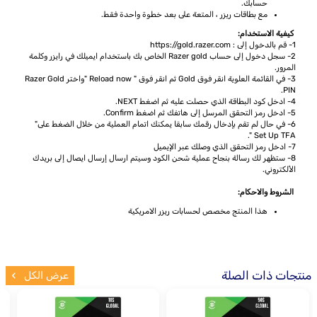
حسابك.
مع بطاقات ريزر ، المتعة على بعد خطوة واحدة فقط.
كيفية الاستخدام:
1- قم بالدخول إلى : https://gold.razer.com
2- سجل دخول إلى حساب Razer gold الخاص بك باستخدام ايميلك في رايزر وكلمة
المرور.
3- في القائمة العلوية انقر فوق Gold ثم انقر فوق " Reload now "واختر Razer Gold
PIN.
4- ادخل كود البطاقة الذي حصلت عليه ثم اضغط NEXT.
5- ادخل رمز التحقق المرسل إلى هاتفك ثم اضغط Confirm.
6- في حال لم تقم بإدخال رقمك سابقا يمكنك اتمام العملية من خلال الضغط على"
Set Up TFA ".
7- ادخل رمز التحقق الذي وصلك عبر الإيميل
8- ستظهر لك رسالة بنجاح عملية شحن الكود وسيتم ارسال إرسال ايصال إلى بريدك
الألكتروني.
الشروط والاحكام:
هذا المنتج مخصص لحسابات ريزر الامريكية
منتجات ذات الصلة
عرض الكل