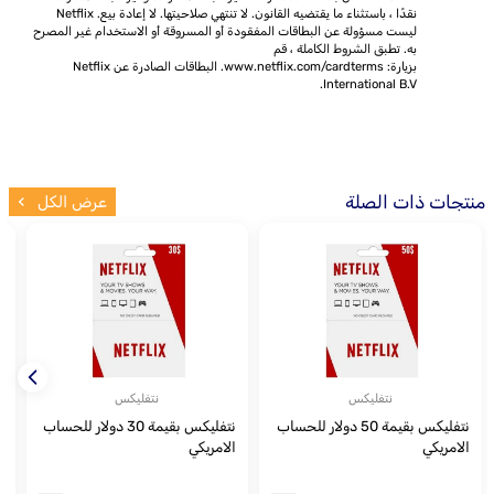
نقدًا ، باستثناء ما يقتضيه القانون. لا تنتهي صلاحيتها. لا إعادة بيع. Netflix
ليست مسؤولة عن البطاقات المفقودة أو المسروقة أو الاستخدام غير المصرح
به. تطبق الشروط الكاملة ، قم
بزيارة:
www.netflix.com/cardterms.
البطاقات الصادرة عن Netflix
International B.V.
منتجات ذات الصلة
عرض الكل
نتفليكس
نتفليكس
نتفليكس بقيمة 50 دولار للحساب
نتفليكس بقيمة 30 دولار للحساب
الامريكي
الامريكي
ا