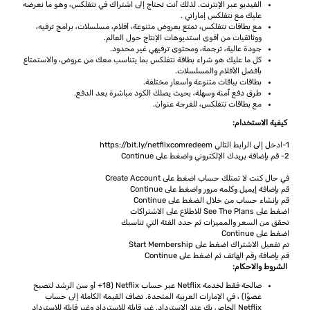
الفيديو عبر الإنترنت. لذلك أنت تحتاج إلى اشتراك في نتفلكس، وهو ما نعرضه
عليك مع نتفلكس إماراتي .
مع بطاقات نتفلكس، تمتع بعروض متنوعة، أفلام، مسلسلات، برامج ترفيه،
ووثائقيات من أقوى استديوهات الإنتاج حول العالم.
جودة عالية، ترجمة، ومحتوى ترفيهي غير محدود.
كل ما عليك هو شراء بطاقة نتفلكس بما يتناسب معك من عروض، والاستمتاع
بأفضل الأفلام والمسلسلات.
بطاقات بباقات متنوعة وأسعار مختلفة.
طرق دفع ٱمنة وسهلة، بحيث يصلك الكود مباشرة بعد الدفع.
مع بطاقات نتفلكس، للفرجة عنوان.
كيفية الاستخدام:
1-ادخل إلى الرابط التالي
https://bit.ly/netflixcomredeem
2- قم بإضافة بريدك الإلكتروني واضغط على Continue
في حال كنت لا تمتلك حساب اضغط على Create Account
قم بإضافة إيميل وكلمه مرور واضغط على Continue
قم بإنشاء حساب من خلال الضغط على Continue
اضغط على See The Plans للاطلاع على الاشتراكات
تحقق من السعر والمميزات ثم حدد الفئة التي تناسبك
اضغط على Continue
تم تفعيل الاشتراك اضغط على Start Membership
قم بإضافة رقم الهاتف ثم اضغط على Continue
الشروط والاحكام:
صالحة فقط لخدمة Netflix عبر حساب Netflix (18+ أو سن الرشد لتصبح
عضوًا) ، في الإمارات العربية المتحدة. تضاف القيمة الكاملة إلى حساب
Netflix الخاص بك عند الاسترداد. غير قابلة للاسترداد وغير قابلة للاسترداد