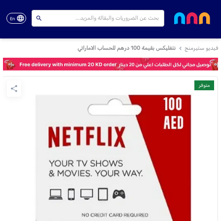
En
فيديو ستيرمنج
نتفليكس بقيمة 100 درهم للحساب الاماراتي
متوفر