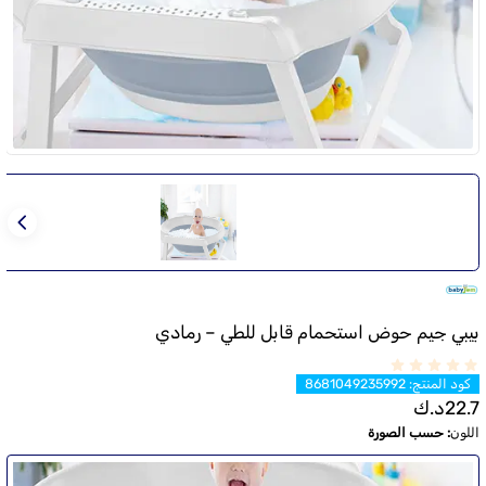
بيبي جيم حوض استحمام قابل للطي – رمادي
كود المنتج
:
8681049235992
22.7
د.ك
اللون
:
حسب الصورة