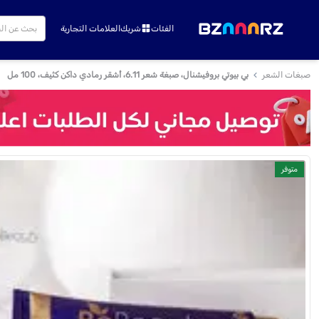
الفئات
شريك
العلامات التجارية
صبغات الشعر
بي بيوتي بروفيشنال، صبغة شعر 6.11، أشقر رمادي داكن كثيف، 100 مل
متوفر