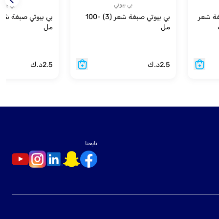
بي بيوتي
بي بيوت
غة شعر
بي بيوتي صبغة شعر (3) -100
مل
مل
2.5
د.ك
2.5
د.ك
تابعنا