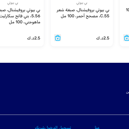
بي بيوتي
بي بيوتي
ر (7.2) -100
بي بيوتي بروفيشنال، صبغة شعر
بي بيوتي بروفيشنال، صب
C.55، مصحح أحمر، 100 مل
5.56، بني فاتح سكارليت
ماهوجني، 100 مل
2.5
د.ك
2.5
د.ك
ت SSL لتأمين
عنا
تسجيل الدخول
شريك