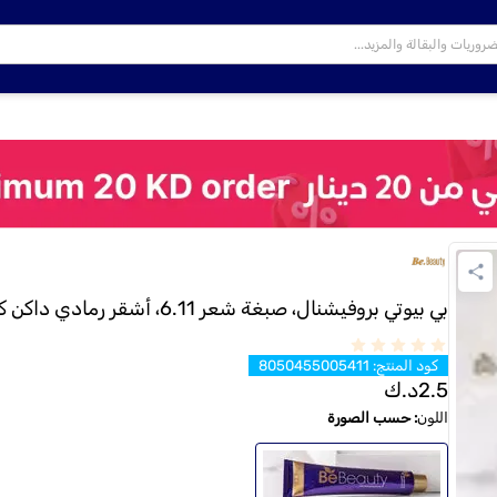
بي بيوتي بروفيشنال، صبغة شعر 6.11، أشقر رمادي داكن كثيف، 100 مل
كود المنتج
:
8050455005411
2.5
د.ك
اللون
:
حسب الصورة