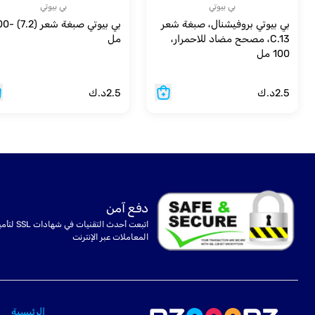
بي بيوتي
بي بيوتي
بي بيوتي بروفيشنال، صبغة شعر
بي بيوتي صبغة شع
C.13، مصحح مضاد للاحمرار،
مل
100 مل
2.5
د.ك
2.5
د.ك
دفع آمن
اتبعت أحدث التقنيات في شهادا
المعاملات عبر الإنترنت
الرئيسية