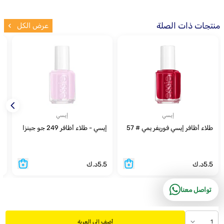
منتجات ذات الصلة
عرض الكل
إيسي
إيسي
طلاء أظافر إيسي فوريفر يمي # 57
إيسي - طلاء أظافر 249 جو جينزا
إي
5.5
د.ك
5.5
د.ك
5
تواصل معنا
1
أضف إلى العربة