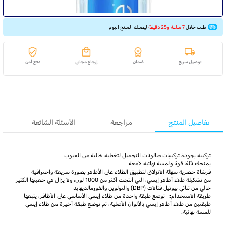
اطلب خلال
7 ساعة و25 دقيقة
ليصلك المنتج اليوم
توصيل سريع
ضمان
إرجاع مجاني
دفع آمن
تفاصيل المنتج
مراجعة
الأسئلة الشائعة
تركيبة بجودة تركيبات صالونات التجميل لتغطية خالية من العيوب
يمنحك تألقًا قويًا ولمسة نهائية لامعة
فرشاة حصرية سهلة الانزلاق لتطبيق الطلاء على الأظافر بصورة سريعة واحترافية
من تشكيلة طلاء أظافر إيسي، التي أنتجت أكثر من 1000 لون، ولا يزال في جعبتها الكثير
خالي من ثنائي بيوتيل فثالات (DBP) والتولوين والفورمالديهايد
طريقة الاستخدام: توضع طبقة واحدة من طلاء إيسي الأساسي على الأظافر، يتبعها
طبقتين من طلاء أظافر إيسي بالألوان الأصلية، ثم توضع طبقة أخيرة من طلاء إيسي
للمسة نهائية.