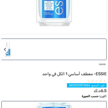
ESSIE- معطف أساسي 1 الكل في واحد
كود المنتج
:
3600531511654
6.5
د.ك
اللون
:
حسب الصورة