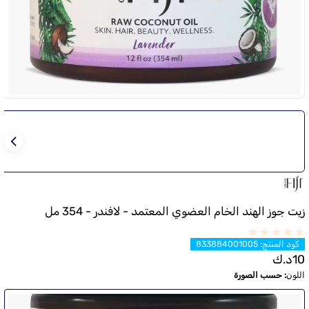
زيت جوز الهند الخام العضوي المعتمد - لافندر - 354 مل
كود المنتج
:
833884001005
10
د.ك
اللون
:
حسب الصورة