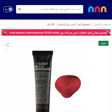
En
صبغات الشعر
مصحح لون أحمر من إنسايت - 60 مل
متوفر