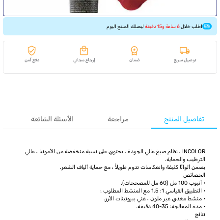
اطلب خلال
6 ساعة و15 دقيقة
ليصلك المنتج اليوم
توصيل سريع
ضمان
إرجاع مجاني
دفع آمن
تفاصيل المنتج
مراجعة
الأسئلة الشائعة
INCOLOR ، نظام صبغ عالي الجودة ، يحتوي على نسبة منخفضة من الأمونيا ، عالي
الترطيب والحماية.
يضمن ألوانًا كثيفة وانعكاسات تدوم طويلاً ، مع حماية ألياف الشعر.
الخصائص
• أنبوب 100 مل (60 مل للمصححات).
• التطبيق القياسي 1: 1.5 مع المنشط المطلوب ؛
• منشط مغذي غير ملون ، غني ببروتينات الأرز.
• مدة المعالجة: 35-40 دقيقة.
نتائج