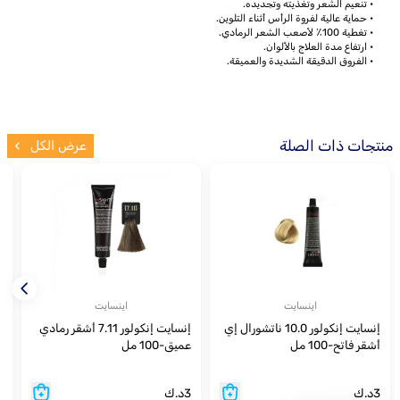
• تنعيم الشعر وتغذيته وتجديده.
• حماية عالية لفروة الرأس أثناء التلوين.
• تغطية 100٪ لأصعب الشعر الرمادي.
• ارتفاع مدة العلاج بالألوان.
• الفروق الدقيقة الشديدة والعميقة.
منتجات ذات الصلة
عرض الكل
اينسايت
اينسايت
إنسايت إنكولور 10.0 ناتشورال إي
إنسايت إنكولور 7.11 أشقر رمادي
أشقر فاتح-100 مل
عميق-100 مل
ت
3
د.ك
3
د.ك
3