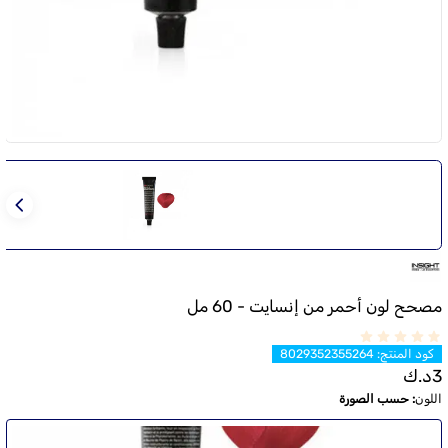
مصحح لون أحمر من إنسايت - 60 مل
كود المنتج
:
8029352355264
3
د.ك
اللون
:
حسب الصورة