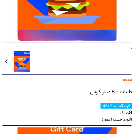
طلبات - 8 دينار كويتي
كود المنتج
:
4649
8
د.ك
اللون
:
حسب الصورة