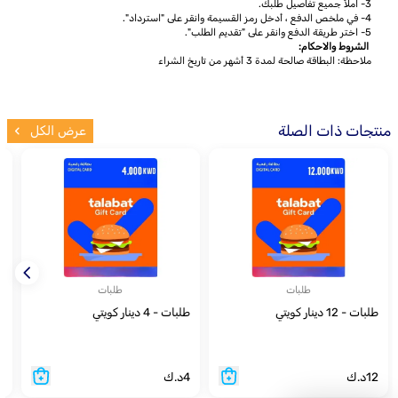
3- املأ جميع تفاصيل طلبك.
4- في ملخص الدفع ، أدخل رمز القسيمة وانقر على "استرداد".
5- اختر طريقة الدفع وانقر على "تقديم الطلب".
الشروط والاحكام:
ملاحظة: البطاقة صالحة لمدة 3 أشهر من تاريخ الشراء
منتجات ذات الصلة
عرض الكل
طلبات
طلبات
طلبات - 12 دينار كويتي
طلبات - 4 دينار كويتي
أ
12
د.ك
4
د.ك
7