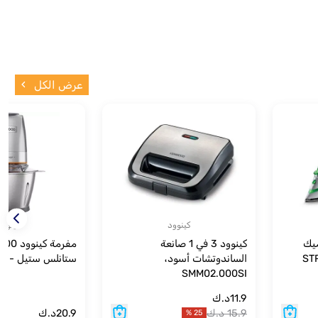
عرض الكل
كينوود
كينوود
ميك
كينوود 3 في 1 صانعة
الساندوتشات أسود،
ستانلس ستيل - CHP62.700SI
SMM02.000SI
11.9
د.ك
15.9
د.ك
20.9
د.ك
%
25