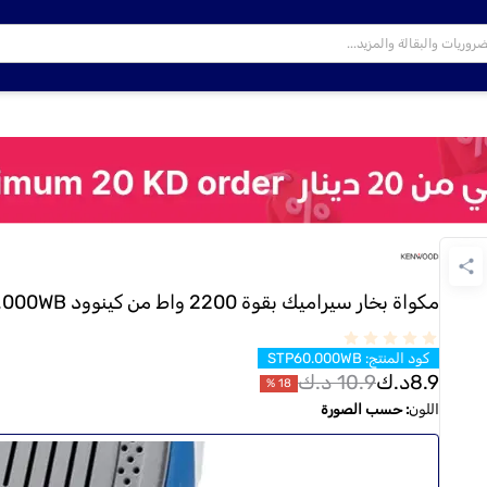
مكواة بخار سيراميك بقوة 2200 واط من كينوود STP60.000WB
كود المنتج
:
STP60.000WB
8.9
د.ك
10.9
د.ك
%
18
اللون
:
حسب الصورة