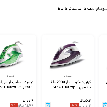
كينوود
كينوود
من
كينوود مكواة بخار 2000 واط،
كينوود مكواة بخار سيرا
بنفسجي - Stp40.000Wp
2600 وات STP70.000WG
6.9
د.ك
8.9
د.ك
8.9
د.ك
12.99
د.ك
%
31
%
22