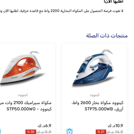
اطلبها الآن!
لا تفوت فرصة الحصول على المكواة البخارية 2200 واط مع قاعدة خزفية. اطلبها الآن وتمتع بنتائج مذهلة على ملابسك في كل مرة!
منتجات ذات الصلة
كينوود
كينوود
كينوود مكواة بخار 2600 واط،
مكواة سيراميك 2100 وات 
أزرق، STP75.000WB
كينوود - STP50.000WO
10.9
د.ك
6.9
د.ك
14.9
د.ك
9.9
د.ك
%
30
%
27