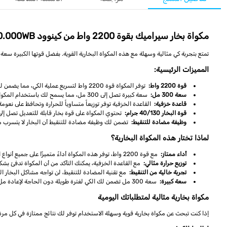
مكواة بخار سيراميك بقوة 2200 واط من كينوود STP60.000WB
تمتع بتجربة كي مثالية وسهلة مع هذه المكواة البخارية القوية. بفضل قوتها الكبيرة سعة 2200 واط وقاعدتها الخزفية عالية الأداء، ستتمكن من كي ملابسك بسرعة وكفاءة، مع بخار قوي يصل إلى 130 جرام لتحصل على نتائج رائعة في كل مرة
المميزات الرئيسية:
قوة 2200 واط:
توفر المكواة قوة 2200 واط لتسريع عملية الكي، مما يضمن لك أفضل أداء على الملابس المختلفة.
سعة 300 مل:
سعة كبيرة تصل إلى 300 مل، مما يسمح لك باستخدام المكواة لفترات أطول دون الحاجة لإعادة ملئ الخزان.
قاعدة خزفية:
القاعدة الخزفية توفر توزيعاً متساوياً للحرارة وتحافظ على نعوم
قوة البخار 40/130 جرام:
تحتوي المكواة على قوة بخار قابلة للتعديل تصل إلى 130 جرام، مما يسهل كي الملابس بشكل أسرع وأكثر كفا
وظيفة مضادة للتنقيط:
تضمن لك وظيفة مضادة للتنقيط أن البخار لا يتسرب من
لماذا تختار هذه المكواة البخارية؟
أداء ممتاز:
مع قوة 2200 واط، توفر هذه المكواة أداءً متميزًا على جميع أنواع الأقمشة، مما يجعل عملية الكي أسرع وأسهل.
توزيع حرارة مثالي:
مع القاعدة الخزفية، يمكنك التأكد من أن المكواة تدفئ بشك
تجربة خالية من التنقيط:
مع تقنية المضادة للتنقيط، لن تواجه مشاكل البخار الزا
سعة كبيرة:
سعة 300 مل تضمن لك الكي لفترة طويلة دون الحاجة لإعادة ملء الخزان بشكل متكرر، مما يوفر لك الوقت والجهد.
مكواة بخارية مثالية لمتطلباتك اليومية
إذا كنت تبحث عن مكواة بخارية قوية وسهلة الاستخدام توفر لك نتائج ممتازة في كل مرة، ف