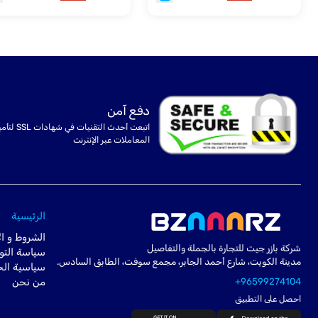
دفع آمن
اتبعت أحدث التقنيات في شهادا
المعاملات عبر الإنترنت
الرئيسية
الشروط و ال
شركة بازر جيت للتجارة بالجملة والتفاصيل
سياسة التو
مدينة الكويت، شارع أحمد الجابر، مجمع سوفت، الطابق السادس.
سياسية ال
+96599274104
من نحن
احصل على التطبيق