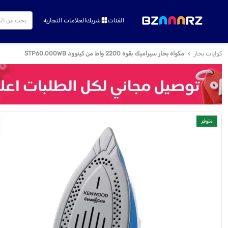
الفئات
شريك
العلامات التجارية
كوايات بخار
مكواة بخار سيراميك بقوة 2200 واط من كينوود STP60.000WB
متوفر