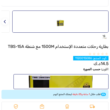
بطارية رحلات متعددة الإستخدام 1500M مع شنطة TBS-15A
كود المنتج
:
1120015086
14.5
د.ك
اللون
:
حسب الصورة
اطلب خلال
1 ساعة و25 دقيقة
ليصلك المنتج اليوم