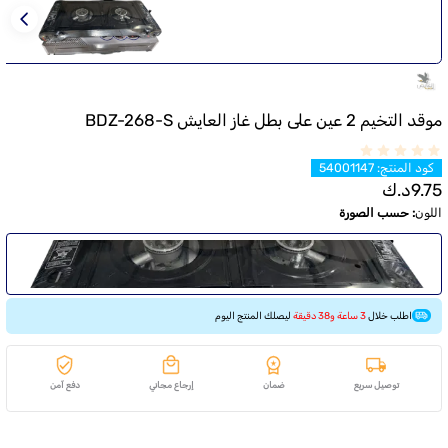
موقد التخيم 2 عين على بطل غاز العايش BDZ-268-S
كود المنتج
:
54001147
9.75
د.ك
اللون
:
حسب الصورة
اطلب خلال
3 ساعة و38 دقيقة
ليصلك المنتج اليوم
توصيل سريع
ضمان
إرجاع مجاني
دفع آمن