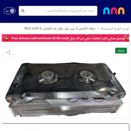
En
لوازم الطبخ المحمولة
موقد التخيم 2 عين على بطل غاز العايش BDZ-268-S
متوفر