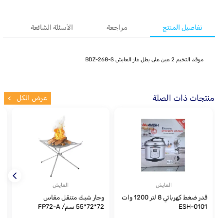
تفاصيل المنتج
مراجعة
الأسئلة الشائعة
موقد التخيم 2 عين على بطل غاز العايش BDZ-268-S
منتجات ذات الصلة
عرض الكل
العايش
العايش
قدر ضغط كهربائي 8 لتر 1200 وات
وجار شبك متنقل مقاس
و
ESH-0101
72*72*55 سم/ FP72-A
33*