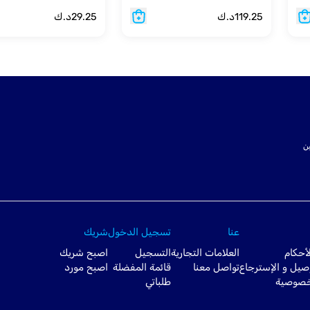
119.25
د.ك
29.25
د.ك
ت SSL لتأمين
عنا
تسجيل الدخول
شريك
أحكام
العلامات التجارية
التسجيل
اصبح شريك
صيل و الإسترجاع
تواصل معنا
قائمة المفضلة
اصبح مورد
خصوصية
طلباتي