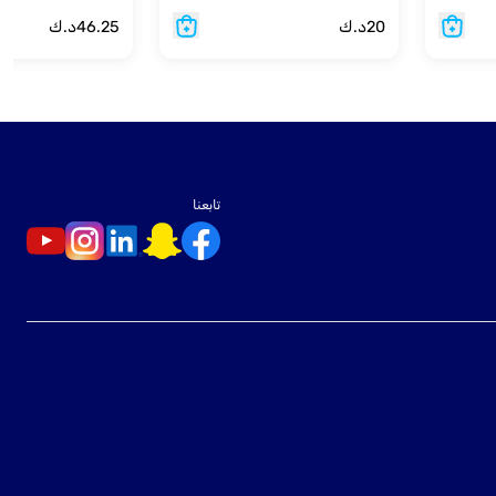
20
د.ك
46.25
د.ك
تابعنا