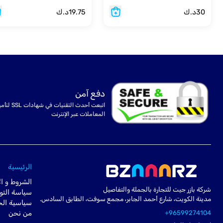
30
د.ك
19.75
د.ك
دفع آمن
اتبعت أحدث التقنيات في شهادا
المعاملات عبر الإنترنت
الرئيسية
الشروط و ال
شركة بازر جيت للتجارة بالجملة والتفاصيل
سياسة التو
مدينة الكويت، شارع أحمد الجابر، مجمع سوفت، الطابق السادس.
سياسية ال
+96599274104
من نحن