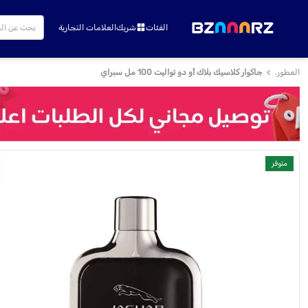
الفئات
شريك
العلامات التجارية
العطور.
جاكوار كلاسيك بلاك أو دو تواليت 100 مل سبراي
متوفر