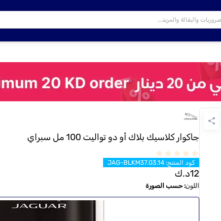
جاكوار كلاسيك بلاك أو دو تواليت 100 مل سبراي
كود المنتج
:
JAG-BLKM37.03.14
12
د.ك
اللون
:
حسب الصورة