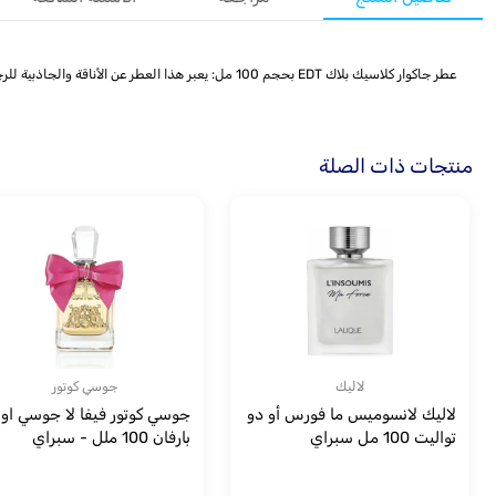
عطر جاكوار كلاسيك بلاك EDT بحجم 100 مل: يعبر هذا العطر عن الأناقة والجاذبية للرجل العصري. يحتوي على مزيج رائع من الروائح الحمضية والخشبية والتوابل. يعطي انطباعًا قويًا وجذابًا يدوم طويلاً
منتجات ذات الصلة
لاليك
جوسي كوتور
لاليك لانسوميس ما فورس أو دو
جوسي كوتور فيفا لا جوسي او 
تواليت 100 مل سبراي
بارفان 100 ملل - سبراي