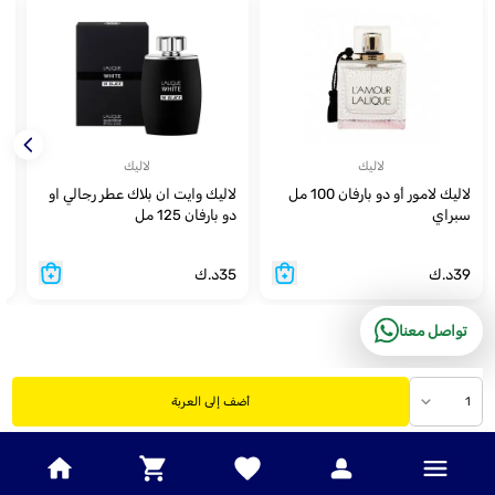
لاليك
لاليك
لاليك لامور أو دو بارفان 100 مل
لاليك وايت ان بلاك عطر رجالي او
سبراي
دو بارفان 125 مل
م
39
د.ك
35
د.ك
5
تواصل معنا
1
أضف إلى العربة