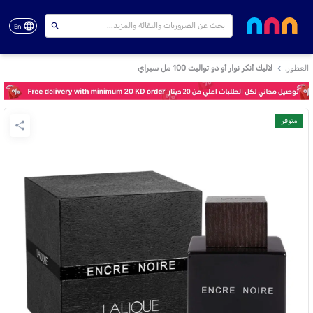
En
العطور.
لاليك أنكر نوار أو دو تواليت 100 مل سبراي
متوفر