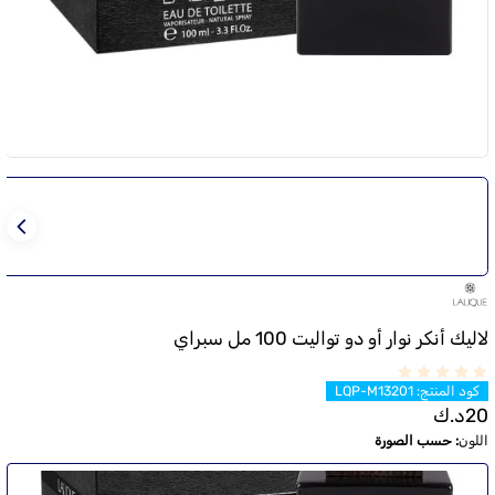
لاليك أنكر نوار أو دو تواليت 100 مل سبراي
كود المنتج
:
LQP-M13201
20
د.ك
اللون
:
حسب الصورة