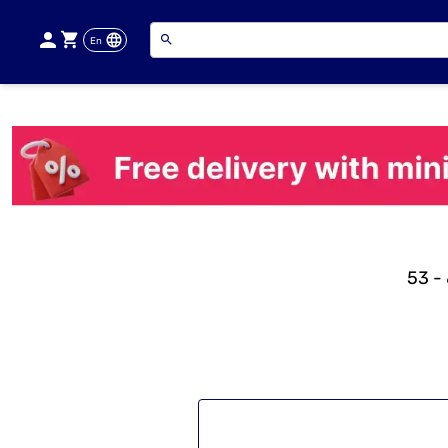
En
53