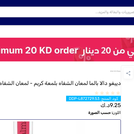
دييغو دالا بالما لمعان الشفاه بلمعة كريم - لمعان الشفاه - 
كود المنتج
:
DDP-L872729.53
9.25
د.ك
اللون
:
حسب الصورة